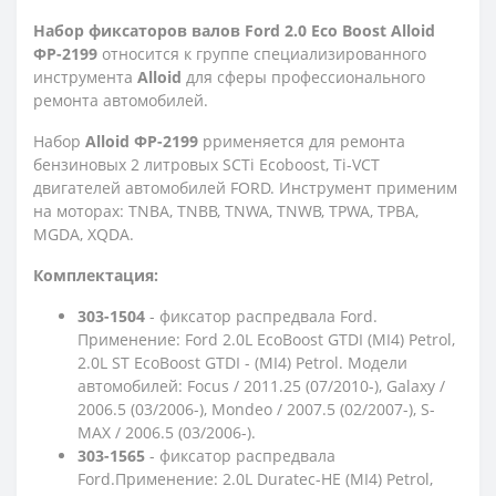
Набор фиксаторов валов Ford 2.0 Eco Boost Alloid
ФР-2199
относится к группе специализированного
инструмента
Alloid
для сферы профессионального
ремонта автомобилей.
Набор
Alloid ФР-2199
ррименяется для ремонта
бензиновых 2 литровых SCTi Ecoboost, Ti-VCT
двигателей автомобилей FORD. Инструмент применим
на моторах: TNBA, TNBB, TNWA, TNWB, TPWA, TPBA,
MGDA, XQDA.
Комплектация:
303-1504
- фиксатор распредвала Ford.
Применение: Ford 2.0L EcoBoost GTDI (MI4) Petrol,
2.0L ST EcoBoost GTDI - (MI4) Petrol. Модели
автомобилей: Focus / 2011.25 (07/2010-), Galaxy /
2006.5 (03/2006-), Mondeo / 2007.5 (02/2007-), S-
MAX / 2006.5 (03/2006-).
303-1565
- фиксатор распредвала
Ford.Применение: 2.0L Duratec-HE (MI4) Petrol,