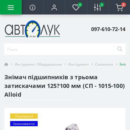
0
0
0
097-610-72-14
Инструмент, Оборудование
Инструмент
Съемники
Знімач
Знімач підшипників з трьома
затискачами 125?100 мм (СП - 1015-100)
Alloid
Популярный
Заканчивается