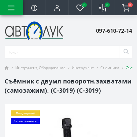
0
0
0
097-610-72-14
Инструмент, Оборудование
Инструмент
Съемники
Съёмн
Съёмник с двумя поворотн.захватами
(самозажим). (С-3019) (С-3019)
Популярный
Заканчивается