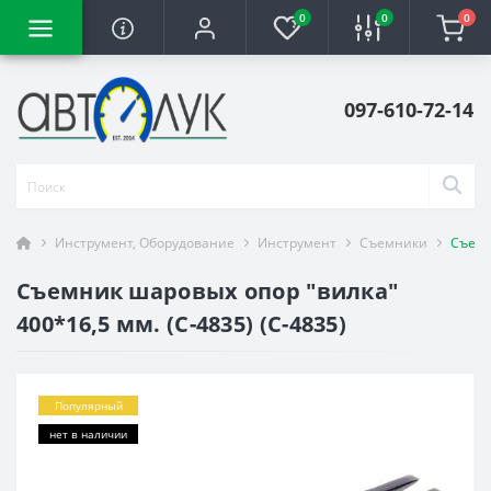
0
0
0
097-610-72-14
Инструмент, Оборудование
Инструмент
Съемники
Съемн
Съемник шаровых опор "вилка"
400*16,5 мм. (С-4835) (С-4835)
Популярный
нет в наличии