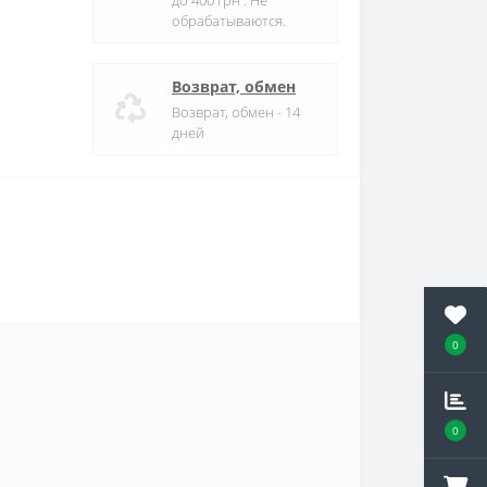
до 400 грн . Не
обрабатываются.
Возврат, обмен
Возврат, обмен - 14
дней
0
0