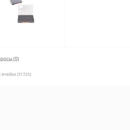
просы
(0)
 ячейка (31725)