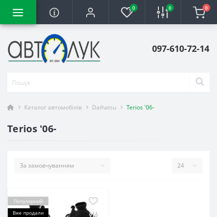
0
0
0
097-610-72-14
Каталог автомобілів
Daihatsu
Terios '06-
Terios '06-
Популярний
Вже продали