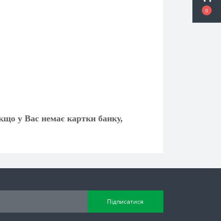
0
кщо у Вас немає картки банку,
Підписатися