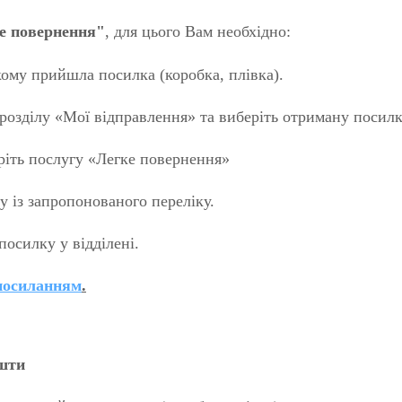
е повернення
"
, для цього Вам необхідно:
кому прийшла посилка (коробка, плівка).
розділу «Мої відправлення» та виберіть отриману посилк
іть послугу «Легке повернення»
 із запропонованого переліку.
осилку у відділені.
посиланням
.
ошти