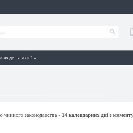
мокоди та акції
о чинного законодавства -
14 календарних дні з момент