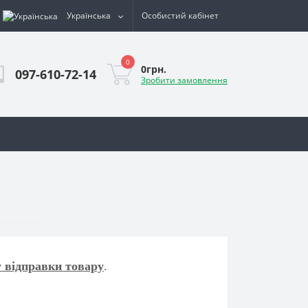
Українська
Особистий кабінет
0
0грн.
097-610-72-14
Зробити замовлення
у відправки товару
.