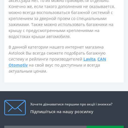
аксессуара нет, то их можно приобрести отдельно.
Конечно же, если такого дополнения не оказывается,
можно всегда воспользоваться багажной системой с
креплением за дверной проем со специальными
зажимами. Также можно использовать багажники на
крышу с предусмотренными креплениями на
водостоках крыши автомобиля.
В данной категории нашего интернет магазина
Avtolook Вы всегда сможете подобрать багажную
систему и рейлинги производителей
Lavita
,
CAN
Otomotiv
на свой вкус по доступным и всегда
актуальным ценам.
Хочете дізнаватися першим про акції і знижки?
Підпишіться на нашу розсилку