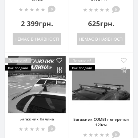
0
0
2 399грн.
625грн.
НЕМАЄ В НАЯВНОСТІ
НЕМАЄ В НАЯВНОСТІ
Популярний
Популярний
Вже продали
Вже продали
Багажник Калина
Багажник COMBI поперечки
120см
0
0