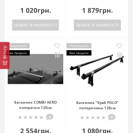
1 020грн.
1 879грн.
НЕМАЄ В НАЯВНОСТІ
НЕМАЄ В НАЯВНОСТІ
Популярний
Популярний
Фільтр
Вже продали
Вже продали
Багажник COMBI AERO
Багажник "Краб POLO"
поперечки 120см
поперечины 128см
0
0
2 554грн.
1 080грн.