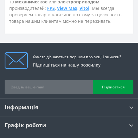
то
механическое
или
электроприводом
производителей:
FPS
,
View Max
,
Vitol
. Мы всегда
проверяем товар в магазине поэтому за целосность
товара нашим клиентам можно не переживать.
Хочете дізнаватися першим про акції і знижки?
Підпишіться на нашу розсилку
Підписатися
Інформація
Графік роботи