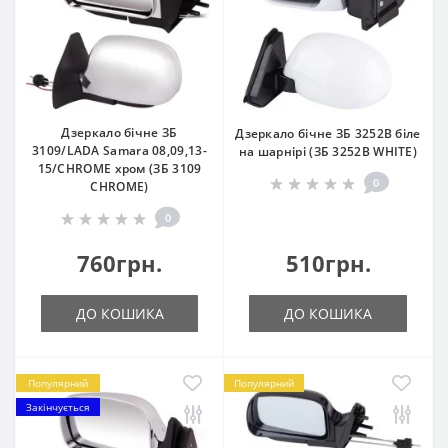
Дзеркало бічне ЗБ
Дзеркало бічне ЗБ 3252B біле
3109/LADA Samara 08,09,13-
на шарнірі (ЗБ 3252B WHITE)
15/CHROME хром (ЗБ 3109
0
CHROME)
0
760грн.
510грн.
ДО КОШИКА
ДО КОШИКА
Популярний
Популярний
Закінчується