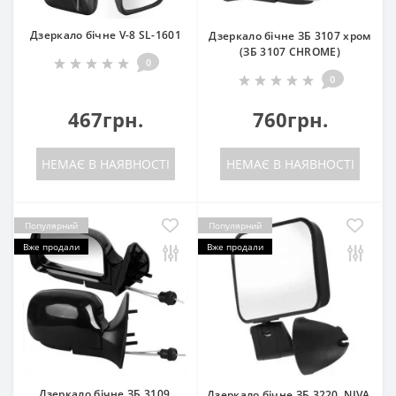
Дзеркало бічне V-8 SL-1601
Дзеркало бічне ЗБ 3107 хром
(ЗБ 3107 CHROME)
0
0
467грн.
760грн.
НЕМАЄ В НАЯВНОСТІ
НЕМАЄ В НАЯВНОСТІ
Популярний
Популярний
Вже продали
Вже продали
Дзеркало бічне ЗБ 3109,
Дзеркало бічне ЗБ 3220, NIVA,