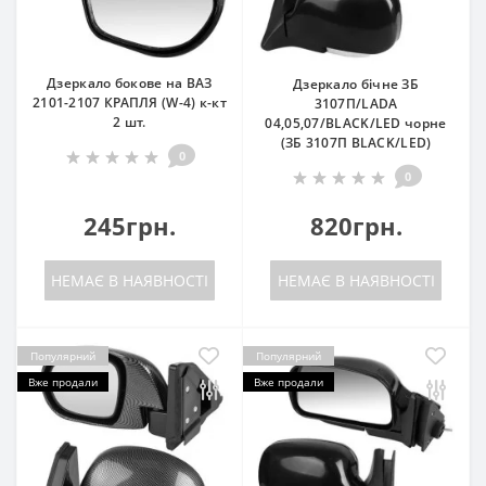
Дзеркало бокове на ВАЗ
Дзеркало бічне ЗБ
2101-2107 КРАПЛЯ (W-4) к-кт
3107П/LADA
2 шт.
04,05,07/BLACK/LED чорне
(ЗБ 3107П BLACK/LED)
0
0
245грн.
820грн.
НЕМАЄ В НАЯВНОСТІ
НЕМАЄ В НАЯВНОСТІ
Популярний
Популярний
Вже продали
Вже продали