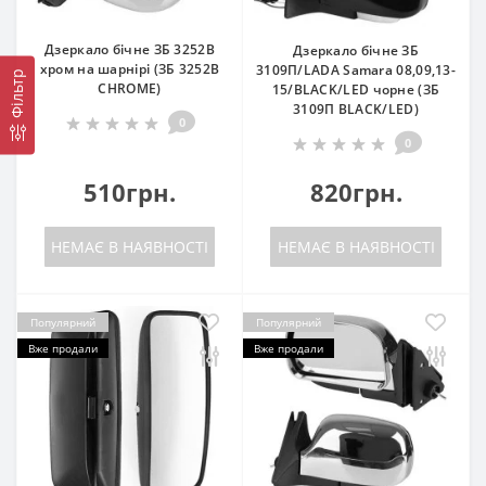
Дзеркало бічне ЗБ 3252B
Дзеркало бічне ЗБ
хром на шарнірі (ЗБ 3252B
3109П/LADA Samara 08,09,13-
Фільтр
CHROME)
15/BLACK/LED чорне (ЗБ
3109П BLACK/LED)
0
0
510грн.
820грн.
НЕМАЄ В НАЯВНОСТІ
НЕМАЄ В НАЯВНОСТІ
Популярний
Популярний
Вже продали
Вже продали