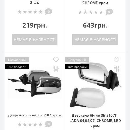
2 шт.
CHROME хром
0
0
219грн.
643грн.
НЕМАЄ В НАЯВНОСТІ
НЕМАЄ В НАЯВНОСТІ
Популярний
Популярний
Вже продали
Вже продали
Дзеркало бічне ЗБ 3107 хром
Дзеркало бічне ЗБ 3107П,
LADA 04,05,07, CHROME, LED
0
хром