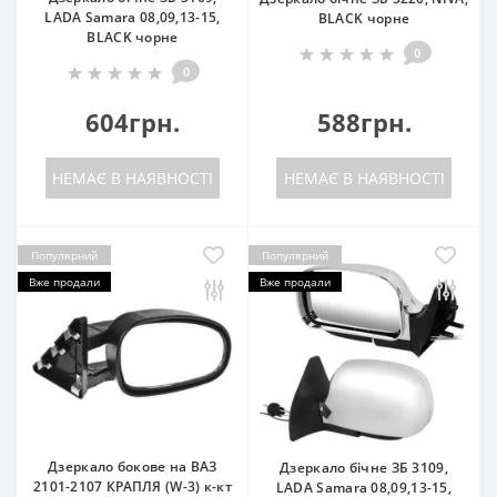
LADA Samara 08,09,13-15,
BLACK чорне
BLACK чорне
0
0
604грн.
588грн.
НЕМАЄ В НАЯВНОСТІ
НЕМАЄ В НАЯВНОСТІ
Популярний
Популярний
Вже продали
Вже продали
Дзеркало бокове на ВАЗ
Дзеркало бічне ЗБ 3109,
2101-2107 КРАПЛЯ (W-3) к-кт
LADA Samara 08,09,13-15,