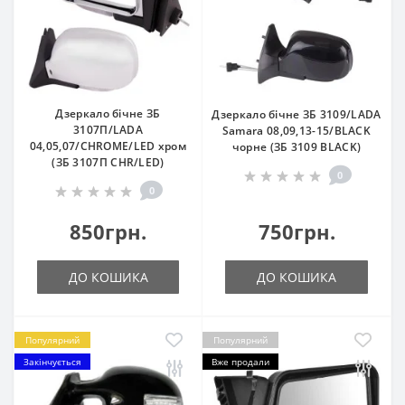
Дзеркало бічне ЗБ
Дзеркало бічне ЗБ 3109/LADA
3107П/LADA
Samara 08,09,13-15/BLACK
04,05,07/CHROME/LED хром
чорне (ЗБ 3109 BLACK)
(ЗБ 3107П CHR/LED)
0
0
850грн.
750грн.
ДО КОШИКА
ДО КОШИКА
Популярний
Популярний
Закінчується
Вже продали