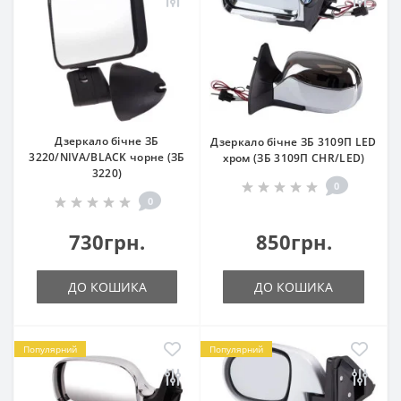
Дзеркало бічне ЗБ
Дзеркало бічне ЗБ 3109П LED
3220/NIVA/BLACK чорне (ЗБ
хром (ЗБ 3109П CHR/LED)
3220)
0
0
730грн.
850грн.
ДО КОШИКА
ДО КОШИКА
Популярний
Популярний