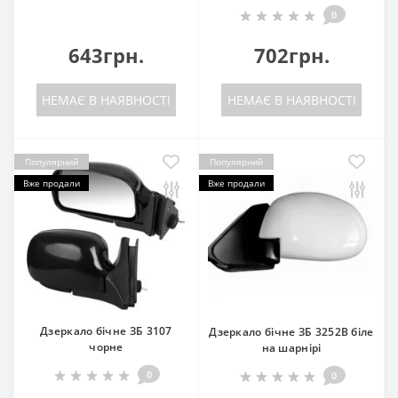
0
643грн.
702грн.
НЕМАЄ В НАЯВНОСТІ
НЕМАЄ В НАЯВНОСТІ
Популярний
Популярний
Вже продали
Вже продали
Дзеркало бічне ЗБ 3107
Дзеркало бічне ЗБ 3252B біле
чорне
на шарнірі
0
0