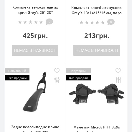
Комплект велосипедних
Комплект ключів конусних
крил Grey's 26"-28"
Grey's 13/14/15/16мм, пара
0
0
425грн.
213грн.
НЕМАЄ В НАЯВНОСТІ
НЕМАЄ В НАЯВНОСТІ
Популярний
Популярний
Вже продали
Вже продали
Заднє велосипедне крило
Манетки MicroSHIFT 3x9s