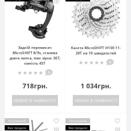
Задній перемикач
Касета MicroSHIFT H100 11-
MicroSHIFT 8/9s, сталева
28T на 10 швидкостей
довга лапка, max зірка: 36T,
0
ємність 45Т
0
718грн.
1 034грн.
НЕМАЄ В НАЯВНОСТІ
НЕМАЄ В НАЯВНОСТІ
Популярний
Популярний
Вже продали
Вже продали