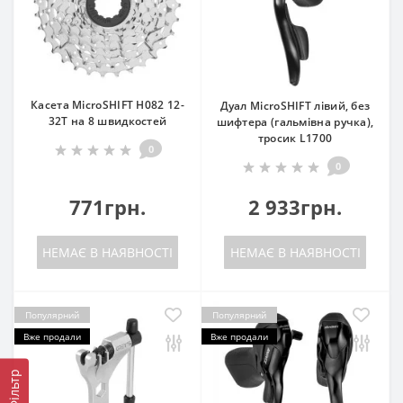
Касета MicroSHIFT H082 12-
Дуал MicroSHIFT лівий, без
32T на 8 швидкостей
шифтера (гальмівна ручка),
тросик L1700
0
0
771грн.
2 933грн.
НЕМАЄ В НАЯВНОСТІ
НЕМАЄ В НАЯВНОСТІ
Популярний
Популярний
Вже продали
Вже продали
Фільтр