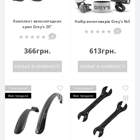
Комплект велосипедних
Набір велотоварів Grey's №3
крил Grey's 20"
0
0
366грн.
613грн.
НЕМАЄ В НАЯВНОСТІ
НЕМАЄ В НАЯВНОСТІ
Популярний
Популярний
Вже продали
Вже продали