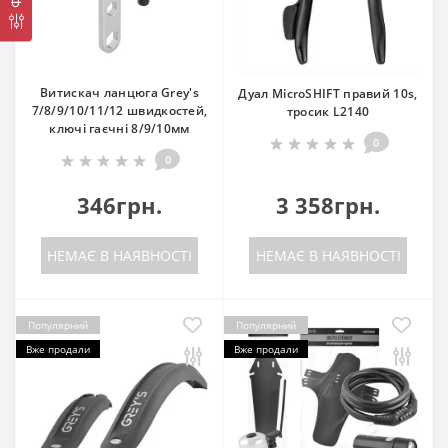
Витискач ланцюга Grey's
Дуал MicroSHIFT правий 10s,
7/8/9/10/11/12 швидкостей,
тросик L2140
ключі гаєчні 8/9/10мм
0
0
346грн.
3 358грн.
НЕМАЄ В НАЯВНОСТІ
НЕМАЄ В НАЯВНОСТІ
Популярний
Популярний
Вже продали
Вже продали