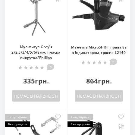
Мультитул Grey's
Манетка MicroSHIFT права 8s
2/2.5/3/4/5/6/8мм, пласка
з індикатором, тросик L2140
викрутка/Phillips
0
0
335грн.
864грн.
НЕМАЄ В НАЯВНОСТІ
НЕМАЄ В НАЯВНОСТІ
Популярний
Популярний
Вже продали
Вже продали