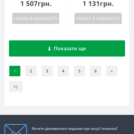
1 507грн.
1 131грн.
НЕМАЄ В НАЯВНОСТІ
НЕМАЄ В НАЯВНОСТІ
Показати ще
1
2
3
4
5
6
>
>|
Хочете дізнаватися першим про акції і знижки?