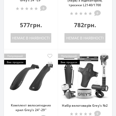
Grey's 24"-29"
(пара) з індикатором,
тросики L2140/1700
0
0
577грн.
782грн.
НЕМАЄ В НАЯВНОСТІ
НЕМАЄ В НАЯВНОСТІ
Популярний
Популярний
Вже продали
Вже продали
Комплект велосипедних
Набір велотоварів Grey's №2
крил Grey's 24"-29"
0