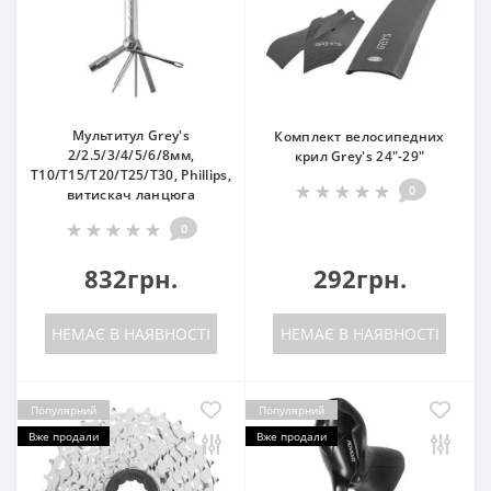
Мультитул Grey's
Комплект велосипедних
2/2.5/3/4/5/6/8мм,
крил Grey's 24"-29"
T10/T15/T20/T25/T30, Phillips,
0
витискач ланцюга
0
832грн.
292грн.
НЕМАЄ В НАЯВНОСТІ
НЕМАЄ В НАЯВНОСТІ
Популярний
Популярний
Вже продали
Вже продали