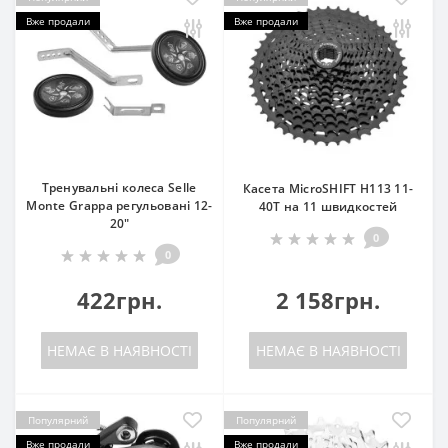
Вже продали
Вже продали
Тренувальні колеса Selle
Касета MicroSHIFT H113 11-
Monte Grappa регульовані 12-
40T на 11 швидкостей
20"
0
0
422грн.
2 158грн.
НЕМАЄ В НАЯВНОСТІ
НЕМАЄ В НАЯВНОСТІ
Популярний
Популярний
Вже продали
Вже продали