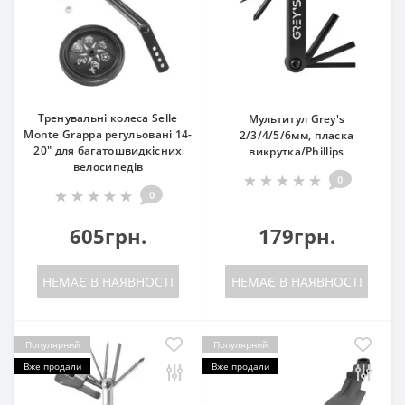
Тренувальні колеса Selle
Мультитул Grey's
Monte Grappa регульовані 14-
2/3/4/5/6мм, пласка
20" для багатошвидкісних
викрутка/Phillips
велосипедів
0
0
605грн.
179грн.
НЕМАЄ В НАЯВНОСТІ
НЕМАЄ В НАЯВНОСТІ
Популярний
Популярний
Вже продали
Вже продали