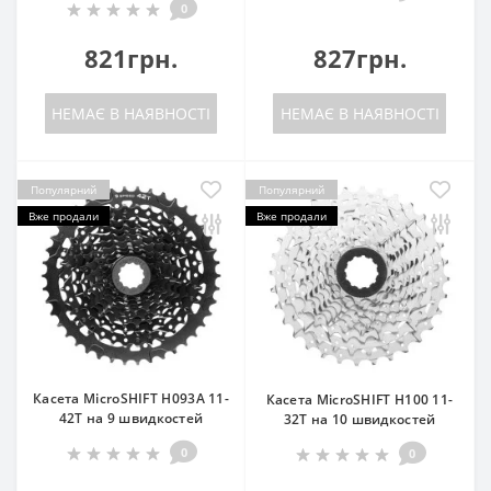
0
821грн.
827грн.
НЕМАЄ В НАЯВНОСТІ
НЕМАЄ В НАЯВНОСТІ
Популярний
Популярний
Вже продали
Вже продали
Касета MicroSHIFT H093A 11-
Касета MicroSHIFT H100 11-
42T на 9 швидкостей
32T на 10 швидкостей
0
0