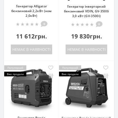
Генератор Alligator
Генератор інверторний
бензиновий 2,2кВт (ном
бензиновий VOIN, GV-3500i
2,0кВт)
3,0 кВт (GV-3500i)
0
0
11 612грн.
19 830грн.
НЕМАЄ В НАЯВНОСТІ
НЕМАЄ В НАЯВНОСТІ
Популярний
Популярний
Вже продали
Вже продали
Генератор Brevia