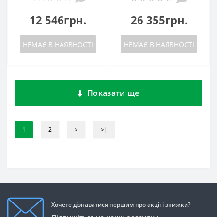
12 546грн.
26 355грн.
НЕМАЄ В НАЯВНОСТІ
НЕМАЄ В НАЯВНОСТІ
Показати ще
1
2
>
>|
Хочете дізнаватися першим про акції і знижки?