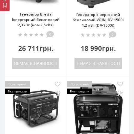
Генератор Brevia
Генератор інверторний
інверторний бензиновий
бензиновий VOIN, DV-1500i
2,3кВт (ном 2,5кВт)
1,2 кВт (DV-1500i)
0
0
26 711грн.
18 990грн.
НЕМАЄ В НАЯВНОСТІ
НЕМАЄ В НАЯВНОСТІ
Популярний
Популярний
Вже продали
Вже продали