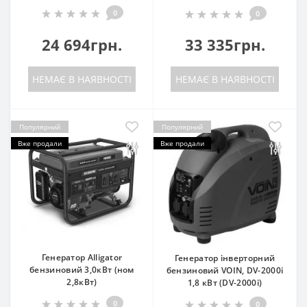
0
0
24 694грн.
33 335грн.
НЕМАЄ В НАЯВНОСТІ
НЕМАЄ В НАЯВНОСТІ
Популярний
Популярний
Вже продали
Вже продали
Генератор Alligator
Генератор інверторний
бензиновий 3,0кВт (ном
бензиновий VOIN, DV-2000i
2,8кВт)
1,8 кВт (DV-2000i)
0
0