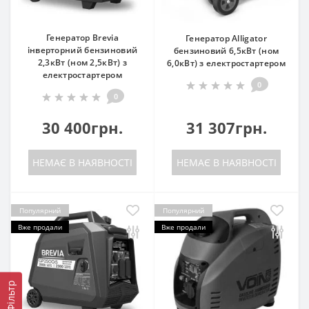
Генератор Brevia
Генератор Alligator
інверторний бензиновий
бензиновий 6,5кВт (ном
2,3кВт (ном 2,5кВт) з
6,0кВт) з електростартером
електростартером
0
0
30 400грн.
31 307грн.
НЕМАЄ В НАЯВНОСТІ
НЕМАЄ В НАЯВНОСТІ
Популярний
Популярний
Вже продали
Вже продали
Фільтр