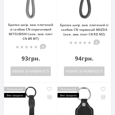
Брелок шкір. зам. плетений
Брелок шкір. зам. плетений зі
зі скобою CN коричневий
скобою CN червоний MAZDA
MITSUBISHI (кож. зам. плет
(кож. зам. плет CN RD MZ)
CN BR MT)
0
0
93грн.
94грн.
НЕМАЄ В НАЯВНОСТІ
НЕМАЄ В НАЯВНОСТІ
Популярний
Популярний
Вже продали
Вже продали