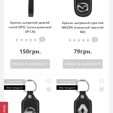
Брелок шкіряний довгий
Брелок шкіряний простий
синій OPEL (кожа длинный
MAZDA (кожаный простой
OP CN)
MZ)
0
0
150грн.
79грн.
НЕМАЄ В НАЯВНОСТІ
НЕМАЄ В НАЯВНОСТІ
Популярний
Популярний
Вже продали
Вже продали
Фільтр