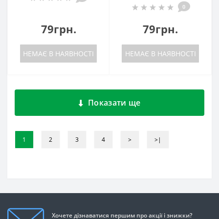
0
79грн.
79грн.
НЕМАЄ В НАЯВНОСТІ
НЕМАЄ В НАЯВНОСТІ
Показати ще
1
2
3
4
>
>|
Хочете дізнаватися першим про акції і знижки?