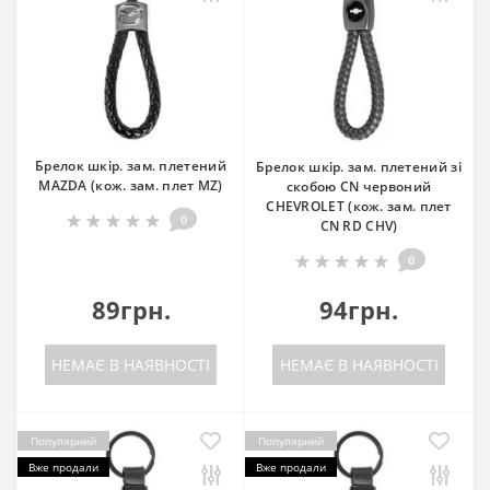
Брелок шкір. зам. плетений
Брелок шкір. зам. плетений зі
MAZDA (кож. зам. плет MZ)
скобою CN червоний
CHEVROLET (кож. зам. плет
0
CN RD CHV)
0
89грн.
94грн.
НЕМАЄ В НАЯВНОСТІ
НЕМАЄ В НАЯВНОСТІ
Популярний
Популярний
Вже продали
Вже продали