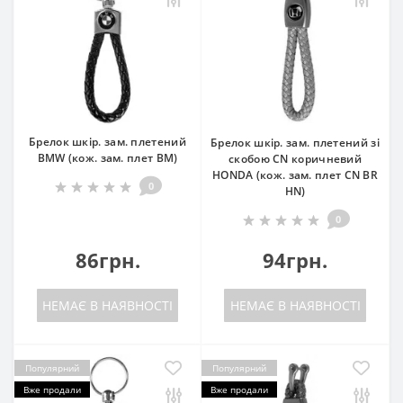
Брелок шкір. зам. плетений
Брелок шкір. зам. плетений зі
BMW (кож. зам. плет BM)
скобою CN коричневий
HONDA (кож. зам. плет CN BR
0
HN)
0
86грн.
94грн.
НЕМАЄ В НАЯВНОСТІ
НЕМАЄ В НАЯВНОСТІ
Популярний
Популярний
Вже продали
Вже продали