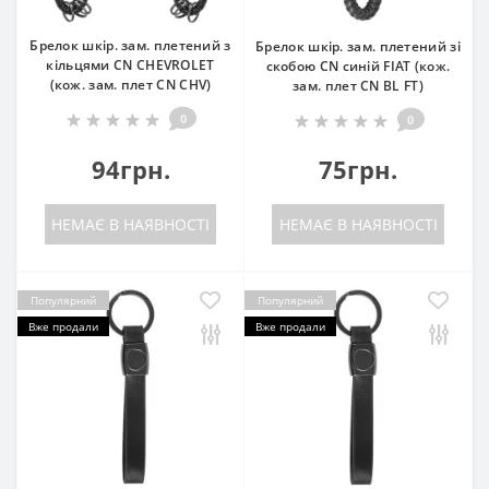
Брелок шкір. зам. плетений з
Брелок шкір. зам. плетений зі
кільцями CN CHEVROLET
скобою CN синій FIAT (кож.
(кож. зам. плет CN CHV)
зам. плет CN BL FT)
0
0
94грн.
75грн.
НЕМАЄ В НАЯВНОСТІ
НЕМАЄ В НАЯВНОСТІ
Популярний
Популярний
Вже продали
Вже продали