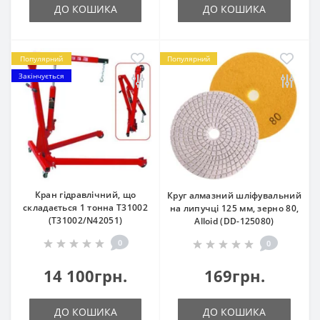
ДО КОШИКА
ДО КОШИКА
Популярний
Популярний
Закінчується
Кран гiдравлiчний, що
Круг алмазний шліфувальний
складається 1 тонна T31002
на липучці 125 мм, зерно 80,
(T31002/N42051)
Alloid (DD-125080)
0
0
14 100грн.
169грн.
ДО КОШИКА
ДО КОШИКА