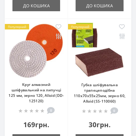
ДО КОШИКА
ДО КОШИКА
Популярний
Популярний
Круг алмазний
Губка шліфувальна
шліфувальний на липучці
трапецеподібна
125 мм, зерно 120, Alloid (DD-
110х70х55х25мм, зерно 60,
125120)
Alloid (SS-110060)
0
0
169грн.
30грн.