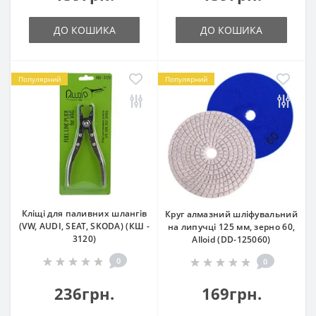
ДО КОШИКА
ДО КОШИКА
Популярний
Популярний
Кліщі для паливних шлангiв
Круг алмазний шліфувальний
(VW, AUDI, SEAT, SKODA) (КШ -
на липучці 125 мм, зерно 60,
3120)
Alloid (DD-125060)
0
0
236грн.
169грн.