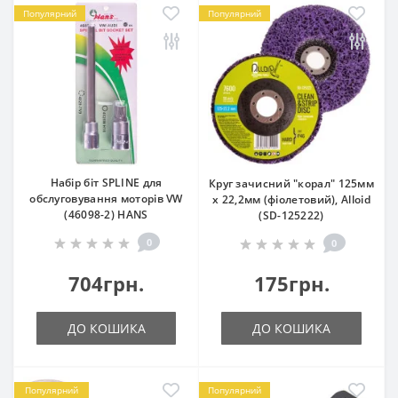
Популярний
Популярний
Набір біт SPLINE для
Круг зачисний "корал" 125мм
обслуговування моторів VW
х 22,2мм (фіолетовий), Alloid
(46098-2) HANS
(SD-125222)
0
0
704грн.
175грн.
ДО КОШИКА
ДО КОШИКА
Популярний
Популярний