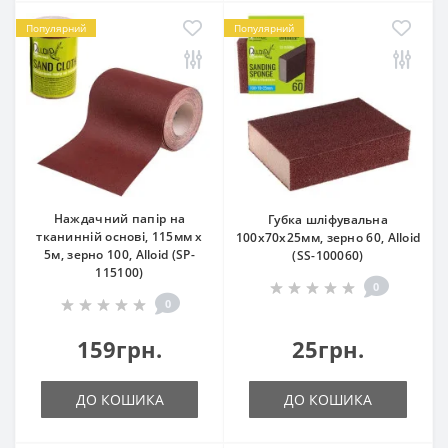
Популярний
Популярний
Наждачний папір на
Губка шліфувальна
тканинній основі, 115мм х
100х70х25мм, зерно 60, Alloid
5м, зерно 100, Alloid (SP-
(SS-100060)
115100)
0
0
159грн.
25грн.
ДО КОШИКА
ДО КОШИКА