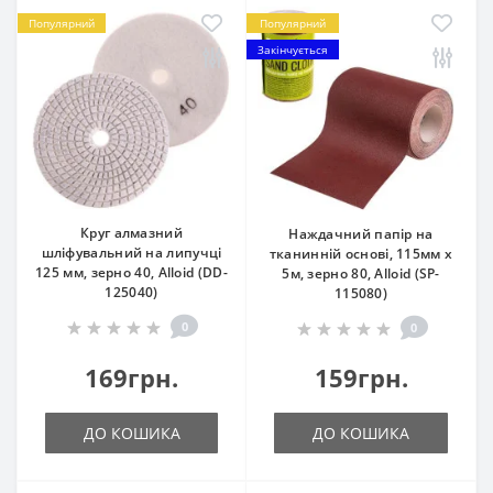
Популярний
Популярний
Закінчується
Круг алмазний
Наждачний папір на
шліфувальний на липучці
тканинній основі, 115мм х
125 мм, зерно 40, Alloid (DD-
5м, зерно 80, Alloid (SP-
125040)
115080)
0
0
169грн.
159грн.
ДО КОШИКА
ДО КОШИКА