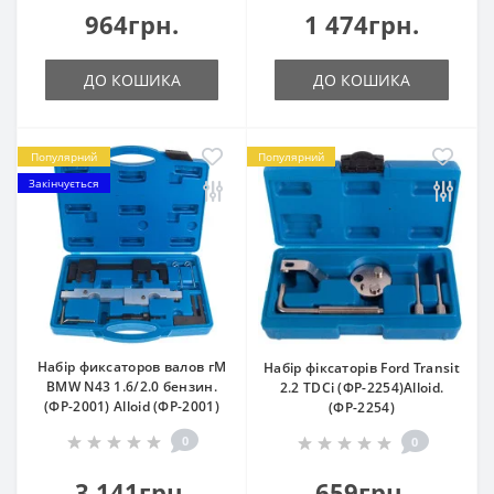
964грн.
1 474грн.
ДО КОШИКА
ДО КОШИКА
Популярний
Популярний
Закінчується
Набір фиксаторов валов гМ
Набір фіксаторів Ford Transit
BMW N43 1.6/2.0 бензин.
2.2 TDCi (ФР-2254)Alloid.
(ФР-2001) Alloid (ФР-2001)
(ФР-2254)
0
0
3 141грн.
659грн.