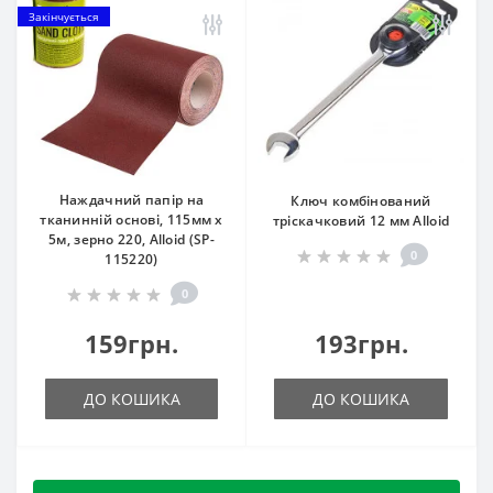
Закінчується
Наждачний папір на
Ключ комбінований
тканинній основі, 115мм х
тріскачковий 12 мм Alloid
5м, зерно 220, Alloid (SP-
0
115220)
0
159грн.
193грн.
ДО КОШИКА
ДО КОШИКА