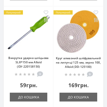
Популярний
Популярний
Викрутка ударна шліцьова
Круг алмазний шліфувальний
SL8*150 мм Alloid
на липучці 125 мм, зерно 100,
(ОУ-2201S8150)
Alloid (DD-125100)
0
0
59грн.
169грн.
ДО КОШИКА
ДО КОШИКА