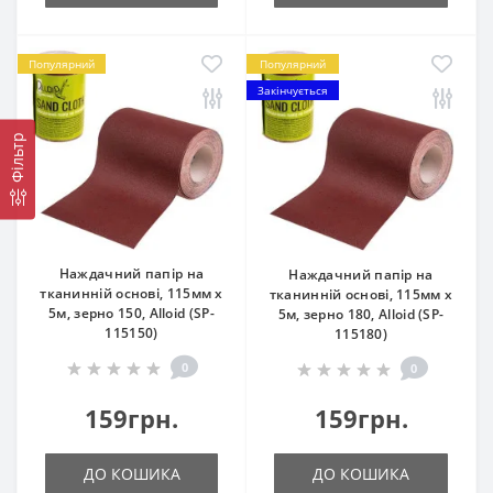
Популярний
Популярний
Закінчується
Фільтр
Наждачний папір на
Наждачний папір на
тканинній основі, 115мм х
тканинній основі, 115мм х
5м, зерно 150, Alloid (SP-
5м, зерно 180, Alloid (SP-
115150)
115180)
0
0
159грн.
159грн.
ДО КОШИКА
ДО КОШИКА