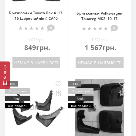
Бризковики Toyota Rav 4 '13-
Бризковики Volkswagen
16 (дорестайлінг) CA40
Touareg MK2 '10-17
0
0
1 075грн.
1 571грн.
849грн.
1 567грн.
НЕМАЄ В НАЯВНОСТІ
НЕМАЄ В НАЯВНОСТІ
Фільтр
-30%
-33%
Популярний
Популярний
Акція
Акція
Вже продали
Вже продали