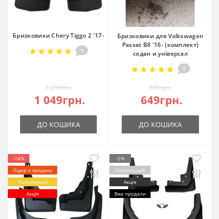
Бризковики Chery Tiggo 2 '17-
Бризковики для Volkswagen
Passat B8 '16- (комплект)
1
седан и універсал
1
1 250грн.
609грн.
1 049грн.
649грн.
ДО КОШИКА
ДО КОШИКА
-14%
-5%
Лідер з продажу
Популярний
Популярний
Акція
Акція
Вже продали