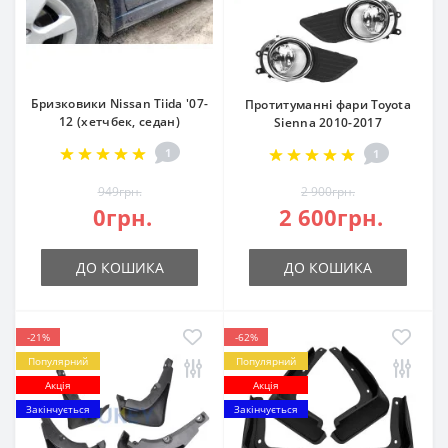
Бризковики Nissan Tiida '07-
Протитуманні фари Toyota
12 (хетчбек, седан)
Sienna 2010-2017
1
1
949грн.
2 900грн.
0грн.
2 600грн.
ДО КОШИКА
ДО КОШИКА
-21%
-62%
Популярний
Популярний
Акція
Акція
Закінчується
Закінчується