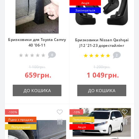
Акція
Закінчується
Бризковики для Toyota Camry
Бризковики Nissan Qashqai
40 '06-11
J12 '21-23 дорестайлінг
0
2
1 100грн.
1 200грн.
659грн.
1 049грн.
ДО КОШИКА
ДО КОШИКА
-100%
-10%
Лідер з продажу
Популярний
Популярний
Акція