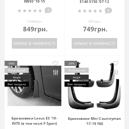
XW30 '10-15
E140 E150 '07-12
0
0
1 080грн.
787грн.
849грн.
749грн.
НЕМАЄ В НАЯВНОСТІ
НЕМАЄ В НАЯВНОСТІ
-39%
-28%
Популярний
Популярний
Акція
Акція
Вже продали
Вже продали
Бризковики Lexus ES '19-
Бризковики Mini Countryman
XV70 (в том числі F-Sport)
'17-19 F60