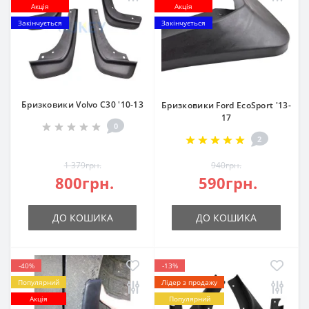
Акція
Акція
Закінчується
Закінчується
Бризковики Volvo C30 '10-13
Бризковики Ford EcoSport '13-
17
0
2
1 379грн.
940грн.
800грн.
590грн.
ДО КОШИКА
ДО КОШИКА
-40%
-13%
Популярний
Лідер з продажу
Акція
Популярний