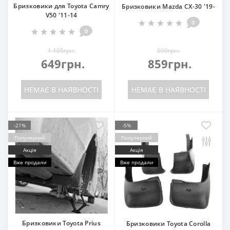
Бризковики для Toyota Camry
Бризковики Mazda CX-30 '19-
V50 '11-14
0
0
1 105грн.
899грн.
649грн.
859грн.
НЕМАЄ В НАЯВНОСТІ
НЕМАЄ В НАЯВНОСТІ
-21%
-5%
Популярний
Популярний
Акція
Акція
Вже продали
Вже продали
Бризковики Toyota Prius
Бризковики Toyota Corolla