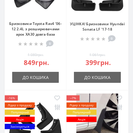
Бризковики Toyota Rav4 '06-
УЦІНКА! Бризковики Hyundai
12 2.4L з розширювачами
Sonata LF '17-18
арок XA30 довга база
0
0
1 080грн.
1 061грн.
849грн.
399грн.
ДО КОШИКА
ДО КОШИКА
-16%
--7%
Лідер з продажу
Лідер з продажу
Популярний
Популярний
Акція
Акція
Закінчується