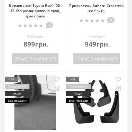
Бризковики Toyota Rav4 '06-
Бризковики Subaru Crosstrek
12 без розширювачів арок,
XV '11-16
довга база
0
0
1 290грн.
1 424грн.
899грн.
949грн.
НЕМАЄ В НАЯВНОСТІ
НЕМАЄ В НАЯВНОСТІ
-41%
-4%
Популярний
Популярний
Акція
Акція
Вже продали
Вже продали