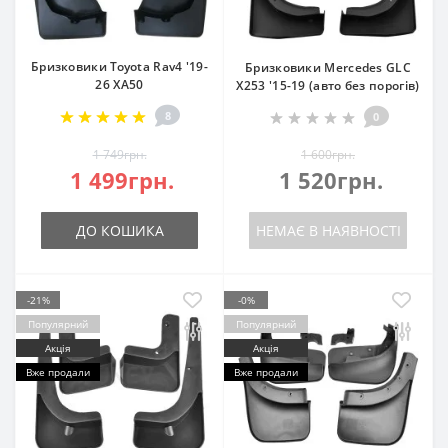
Бризковики Toyota Rav4 '19-
Бризковики Mercedes GLC
26 XA50
X253 '15-19 (авто без порогів)
8
0
1 749грн.
1 600грн.
1 499грн.
1 520грн.
ДО КОШИКА
НЕМАЄ В НАЯВНОСТІ
-21%
-0%
Популярний
Популярний
Акція
Акція
Вже продали
Вже продали