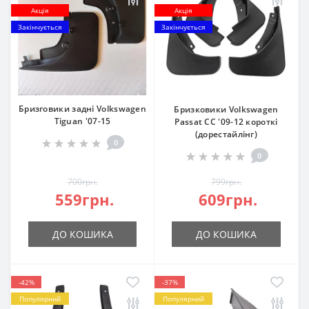
Акція
Акція
Закінчується
Закінчується
Бризговики задні Volkswagen
Бризковики Volkswagen
Tiguan '07-15
Passat CC '09-12 короткі
(дорестайлінг)
0
0
700грн.
799грн.
559грн.
609грн.
ДО КОШИКА
ДО КОШИКА
-42%
-37%
Популярний
Популярний