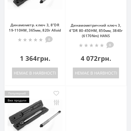
Динамометр. ключ 3, 8"DR
Динамометричний ключ 3,
19-110HM, 365мм, 820г Alloid
4"DR 80-450HM, 850мм, 3840г
(6170Nm) HANS
0
0
1 364грн.
4 072грн.
НЕМАЄ В НАЯВНОСТІ
НЕМАЄ В НАЯВНОСТІ
Популярний
Вже продали