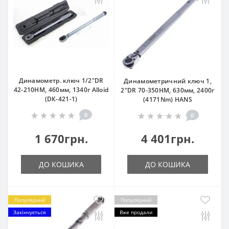
Динамометр. ключ 1/2"DR
Динамометричний ключ 1,
42-210HM, 460мм, 1340г Alloid
2"DR 70-350HM, 630мм, 2400г
(DК-421-1)
(4171Nm) HANS
0
0
1 670грн.
4 401грн.
ДО КОШИКА
ДО КОШИКА
Популярний
Популярний
Закінчується
Вже продали