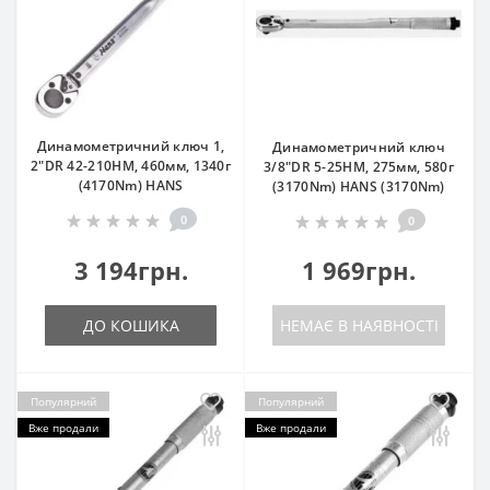
Динамометричний ключ 1,
Динамометричний ключ
2"DR 42-210HM, 460мм, 1340г
3/8"DR 5-25HM, 275мм, 580г
(4170Nm) HANS
(3170Nm) HANS (3170Nm)
0
0
3 194грн.
1 969грн.
ДО КОШИКА
НЕМАЄ В НАЯВНОСТІ
Популярний
Популярний
Вже продали
Вже продали