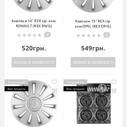
Ковпаки 14" REX cір. ком.
Ковпаки 15" REX cір.
RENAULT (REX RN/G)
ком.OPEL (REX OP/G)
0
0
520грн.
549грн.
НЕМАЄ В НАЯВНОСТІ
НЕМАЄ В НАЯВНОСТІ
Популярний
Популярний
Вже продали
Вже продали