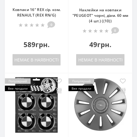
Ковпаки 16" REX cір. ком.
Наклейки на ковпаки
RENAULT (REX RN/G)
"PEUGEOT" чорні, діам. 60 мм
(4 шт.) ((10))
0
0
589грн.
49грн.
НЕМАЄ В НАЯВНОСТІ
НЕМАЄ В НАЯВНОСТІ
Популярний
Популярний
Вже продали
Вже продали