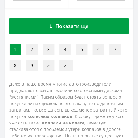
Показати ще
1
2
3
4
5
6
7
8
9
>
>|
Даже в наше время многие автопроизводители
предлагают свои автомобили со стоковыми дисками
"жестянками". Таким образом будет стоять вопрос о
покупке литых дисков, но это накладно по денежным
затратам. Но, всегда есть выход менее затратный - это
покупка
колесных колпаков
. К слову - даже те у кого
уже есть такие
колпаки на колеса
, зачастую
сталкиваются с проблемой утери колпаков в дороге
либо же их повреждения. Ныне на рынке существует