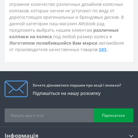
огромное количество различных дизайнов колесных
колпаков, которые ничем не уступают по виду от
дорогостоящих оригинальных и брендовых дисков. В
данной категории наш магазин AVtolook рад
предложить выбрать нашим клиентам
различные
колпаки на колеса
под любой размер колеса и
Логотипом полюбившейся Вам марки
автомобиля
от производителя качественных товаров
SKS
.
Хочете дізнаватися першим про акції і знижки?
Підпишіться на нашу розсилку
Підписатися
Інформація