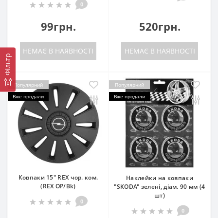
0
99грн.
520грн.
НЕМАЄ В НАЯВНОСТІ
НЕМАЄ В НАЯВНОСТІ
Фільтр
Популярний
Популярний
Вже продали
Вже продали
Ковпаки 15" REX чор. ком.
Наклейки на ковпаки
(REX OP/Bk)
"SKODA" зелені, діам. 90 мм (4
шт)
0
0