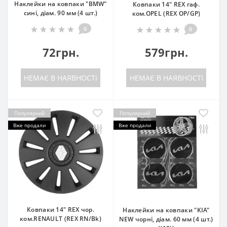
Наклейки на ковпаки "BMW"
Ковпаки 14" REX гаф.
сині, діам. 90 мм (4 шт.)
ком.OPEL (REX OP/GP)
0
0
72грн.
579грн.
НЕМАЄ В НАЯВНОСТІ
НЕМАЄ В НАЯВНОСТІ
Популярний
Популярний
Вже продали
Вже продали
Ковпаки 14" REX чор.
Наклейки на ковпаки "KIA"
ком.RENAULT (REX RN/Bk)
NEW чорні, діам. 60 мм (4 шт.)