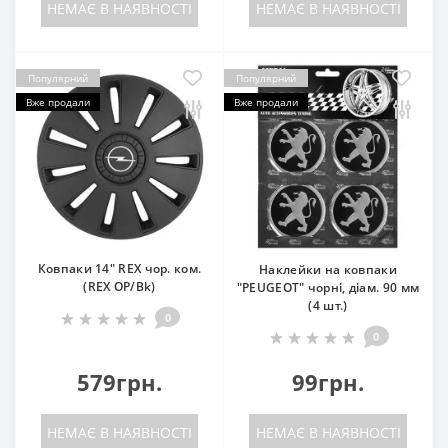
НЕМАЄ В НАЯВНОСТІ
НЕМАЄ В НАЯВНОСТІ
Популярний
Популярний
Вже продали
Вже продали
Ковпаки 14" REX чор. ком.
Наклейки на ковпаки
(REX OP/Bk)
"PEUGEOT" чорні, діам. 90 мм
(4 шт.)
0
0
579грн.
99грн.
НЕМАЄ В НАЯВНОСТІ
НЕМАЄ В НАЯВНОСТІ