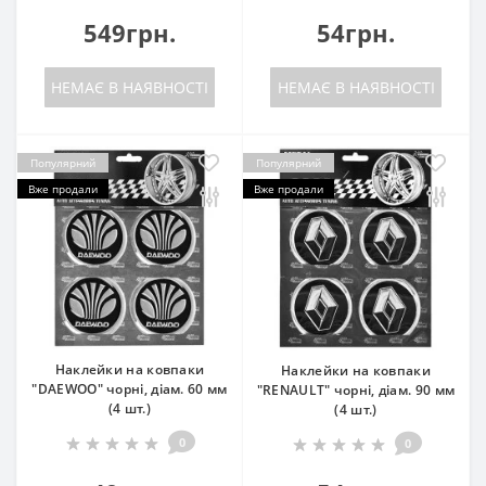
549грн.
54грн.
НЕМАЄ В НАЯВНОСТІ
НЕМАЄ В НАЯВНОСТІ
Популярний
Популярний
Вже продали
Вже продали
Наклейки на ковпаки
Наклейки на ковпаки
"DAEWOO" чорні, діам. 60 мм
"RENAULT" чорні, діам. 90 мм
(4 шт.)
(4 шт.)
0
0