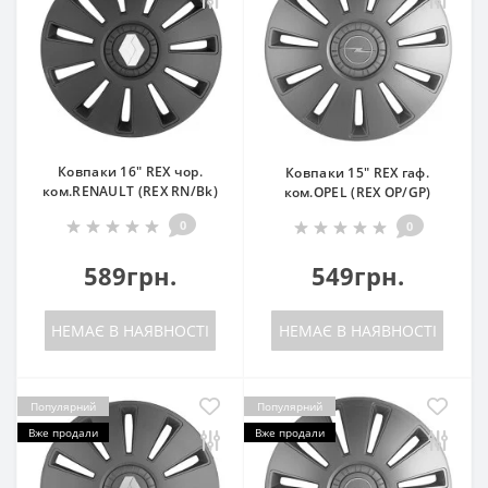
Ковпаки 16" REX чор.
Ковпаки 15" REX гаф.
ком.RENAULT (REX RN/Bk)
ком.OPEL (REX OP/GP)
0
0
589грн.
549грн.
НЕМАЄ В НАЯВНОСТІ
НЕМАЄ В НАЯВНОСТІ
Популярний
Популярний
Вже продали
Вже продали