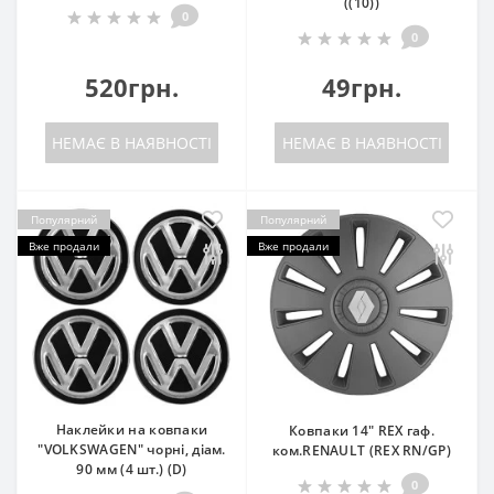
((10))
0
0
520грн.
49грн.
НЕМАЄ В НАЯВНОСТІ
НЕМАЄ В НАЯВНОСТІ
Популярний
Популярний
Вже продали
Вже продали
Наклейки на ковпаки
Ковпаки 14" REX гаф.
"VOLKSWAGEN" чорні, діам.
ком.RENAULT (REX RN/GP)
90 мм (4 шт.) (D)
0