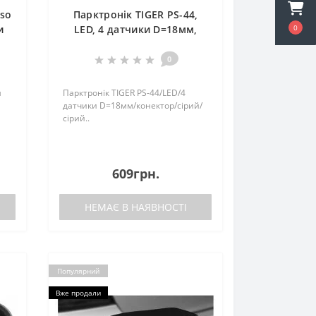
lso
Парктронік TIGER PS-44,
и
LED, 4 датчики D=18мм,
0
y
конектор, сiрий, сiрий
0
ш
Парктронік TIGER PS-44/LED/4
датчики D=18мм/конектор/сiрий/
сiрий..
 і
.
609грн.
ть
НЕМАЄ В НАЯВНОСТІ
Популярний
Вже продали