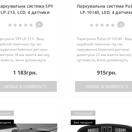
аркувальна система SPY
Паркувальна система Pu
LP-213, LCD, 4 датчики
LP-10140, LED, 4 датчик
=18мм, конектор, Radio,
D=22мм, конектор, gre
звук. Сигнал-вкл, викл,
0
0
чорний, чорн
рктронік SPY LP-213 - Ваш
Парктронік Pulso LP-10140 - Ва
дійний помічник під час
надійний помічник під час
ркування.Невеликі датчики
паркування.Невеликі датчики
аметром 18 мм мають високу
діаметром 22 мм мають високу
тливість, вони допоможуть
чутливість, вони допоможуть
здалегідь виявити перешкоди і
заздалегідь виявити перешкоди
зпечно заїхати на паркомісце.
безпечно заїхати на паркомісце
1 183грн.
915грн.
рктронік SPY LP-213 також
Парктронік Pulso також виручи
учить під час ру..
під час рух..
НЕМАЄ В НАЯВНОСТІ
НЕМАЄ В НАЯВНОСТІ
лярний
Популярний
продали
Вже продали