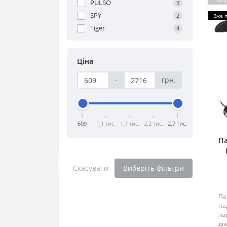
Попу
PULSO
3
SPY
2
Вже 
Tiger
4
Ціна
-
грн.
609
1,1 тис.
1,7 тис.
2,2 тис.
2,7 тис.
Па
Скасувати
Виберіть фільтри
Па
на
па
ді