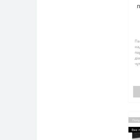
П
D
Па
на
па
ді
чу
за
бе
Па
вир
Попу
Вже 