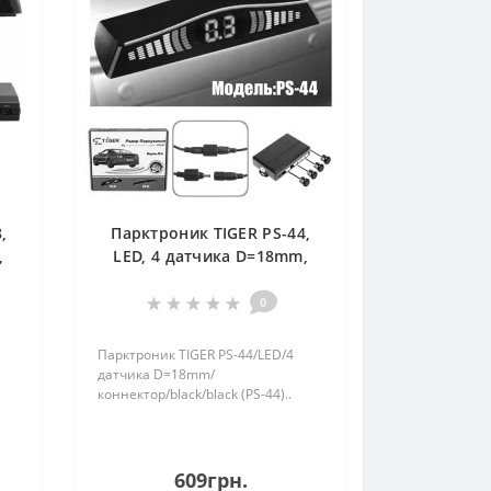
,
Парктроник TIGER PS-44,
,
LED, 4 датчика D=18mm,
TG-
коннектор, black, black (PS-
44)
0
Парктроник TIGER PS-44/LED/4
датчика D=18mm/
коннектор/black/black (PS-44)..
609грн.