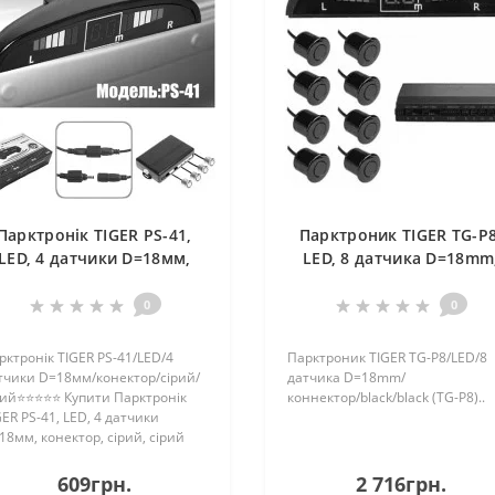
Парктронік TIGER PS-41,
Парктроник TIGER TG-P8
LED, 4 датчики D=18мм,
LED, 8 датчика D=18mm
конектор, сiрий, сiрий
коннектор, black, black (
P8)
0
0
рктронік TIGER PS-41/LED/4
Парктроник TIGER TG-P8/LED/8
тчики D=18мм/конектор/сiрий/
датчика D=18mm/
рий⭐⭐⭐⭐⭐ Купити Парктронік
коннектор/black/black (TG-P8)..
GER PS-41, LED, 4 датчики
18мм, конектор, сiрий, сiрий
робника Tiger з доставкою по
ій Україні в магазині автолук
609грн.
2 716грн.