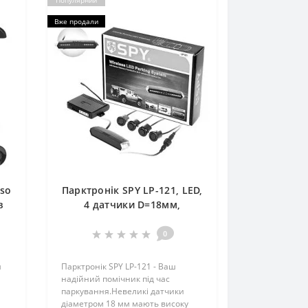
Популярний
Вже продали
lso
Парктронік SPY LP-121, LED,
в
4 датчики D=18мм,
k
конектор, Radio, чорний,
чорний
0
ш
Парктронік SPY LP-121 - Ваш
надійний помічник під час
паркування.Невеликі датчики
діаметром 18 мм мають високу