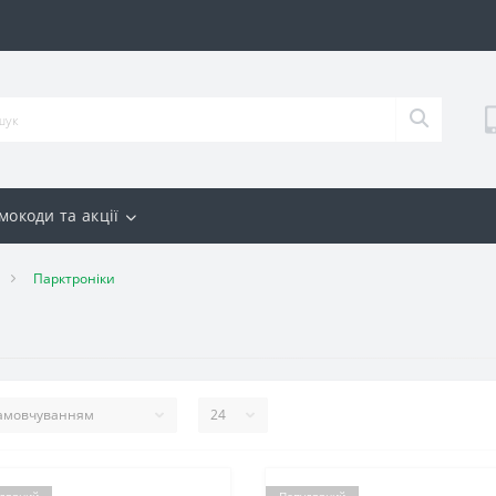
мокоди та акції
Парктроніки