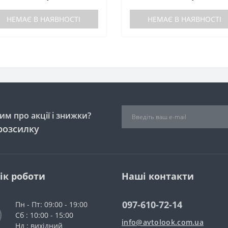
вони зараз ☎ 097-610-72-14 |
093-610..
НЕМАЄ В НАЯВНОСТІ
НЕМАЄ В НАЯВНОСТІ
м про акції і знижки?
розсилку
ік роботи
Наші контакти
097-610-72-14
Пн - Пт: 09:00 - 19:00
Сб : 10:00 - 15:00
info@avtolook.com.ua
Нд : вихідний