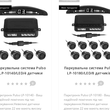
лярний
Популярний
продали
Вже продали
ркувальна система Pulso
Паркувальна система Pu
LP-10140/LED/4 датчики
LP-10180/LED/8 датчикi
D=22мм/конектор/black
D=22мм/конектор/blac
(LP-10140-black)
(LP-10180-black)
0
0
рктронік Pulso LP-10140 - Ваш
Парктронік Pulso LP-10180 - Ва
дійний помічник під час
надійний помічник під час
ркування.Невеликі датчики
паркування.Невеликі датчики
аметром 22 мм мають високу
діаметром 22 мм мають високу