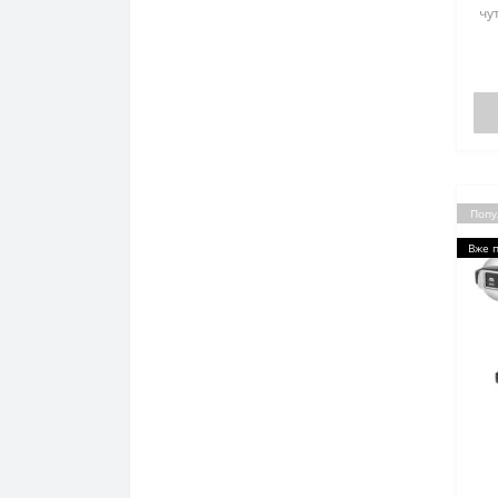
чу
за
бе
Па
під
Попу
Вже 