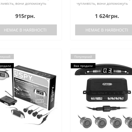
тливість, вони допоможуть
чутливість, вони допоможуть
здалегідь виявити перешкоди і
заздалегідь виявити перешкоди
зпечно заїхати на паркомісце.
безпечно заїхати на паркомісце
915грн.
1 624грн.
рктронік Pulso також виручить
Парктронік Pulso також виручи
 час рух..
під час рух..
НЕМАЄ В НАЯВНОСТІ
НЕМАЄ В НАЯВНОСТІ
лярний
Популярний
продали
Вже продали