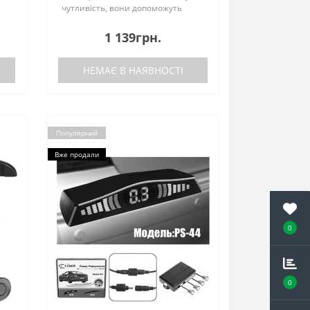
чутливість, вони допоможуть
 і
заздалегідь виявити перешкоди і
.
безпечно заїхати на паркомісце.
1 139грн.
ть
Парктронік SPY LP-121 також
виручить під час ру..
НЕМАЄ В НАЯВНОСТІ
Популярний
Вже продали
0
0