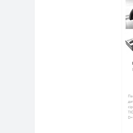
Па
да
сi
TI
D=
ви
вс