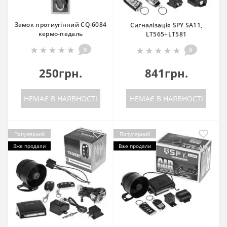
Замок протиугінний CQ-6084
Сигналізація SPY SA11,
кермо-педаль
LT565+LT581
0
0
250грн.
841грн.
НЕМАЄ В НАЯВНОСТІ
НЕМАЄ В НАЯВНОСТІ
Популярний
Популярний
Вже продали
Вже продали