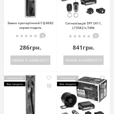
Замок протиугінний CQ-6082
Сигналізація SPY SA11,
кермо-педаль
LT5582+LT496
0
0
286грн.
841грн.
НЕМАЄ В НАЯВНОСТІ
НЕМАЄ В НАЯВНОСТІ
Популярний
Популярний
Вже продали
Вже продали