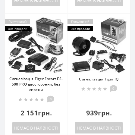
НЕМАЄ В НАЯВНОСТІ
НЕМАЄ В НАЯВНОСТІ
Популярний
Популярний
Вже продали
Вже продали
Сигналізація Tiger Escort ES-
Сигналізація Tiger IQ
500 PRO двостороння, без
0
сирени
0
2 151грн.
939грн.
НЕМАЄ В НАЯВНОСТІ
НЕМАЄ В НАЯВНОСТІ