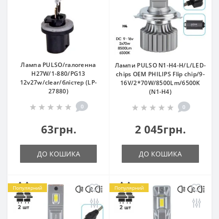
Лампа PULSO/галогенна
Лампи PULSO N1-H4-H/L/LED-
H27W/1-880/PG13
chips OEM PHILIPS Flip chip/9-
12v27w/clear/блістер (LP-
16V/2*70W/8500Lm/6500K
27880)
(N1-H4)
0
0
63грн.
2 045грн.
ДО КОШИКА
ДО КОШИКА
Популярний
Популярний