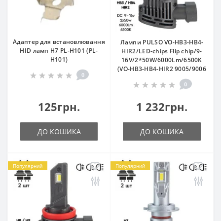
Адаптер для встановлювання
Лампи PULSO VO-HB3-HB4-
HID ламп Н7 PL-H101 (PL-
HIR2/LED-chips Flip chip/9-
H101)
16V/2*50W/6000Lm/6500K
(VO-HB3-HB4-HIR2 9005/9006
0
0
125грн.
1 232грн.
ДО КОШИКА
ДО КОШИКА
Популярний
Популярний