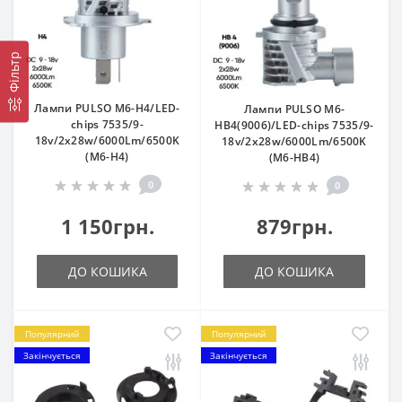
Фільтр
Лампи PULSO M6-H4/LED-
Лампи PULSO M6-
chips 7535/9-
HВ4(9006)/LED-chips 7535/9-
18v/2x28w/6000Lm/6500K
18v/2x28w/6000Lm/6500K
(M6-H4)
(M6-HВ4)
0
0
1 150грн.
879грн.
ДО КОШИКА
ДО КОШИКА
Популярний
Популярний
Закінчується
Закінчується