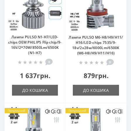
Лампи PULSO N1-H7/LED-
Лампи PULSO M6-H8/Н9/Н11/
chips OEM PHILIPS Flip chip/9-
Н16/LED-chips 7535/9-
16V/2*70W/8500Lm/6500K
18v/2x28w/6000Lm/6500K
(N1-H7)
(M6-H8/Н9/Н11/Н16)
0
0
1 637грн.
879грн.
ДО КОШИКА
ДО КОШИКА
Популярний
Популярний