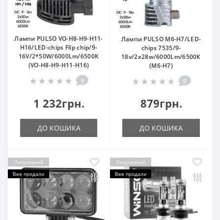
Лампи PULSO VO-H8-H9-H11-
Лампи PULSO M6-H7/LED-
H16/LED-chips Flip chip/9-
chips 7535/9-
16V/2*50W/6000Lm/6500K
18v/2x28w/6000Lm/6500K
(VO-H8-H9-H11-H16)
(M6-H7)
0
0
1 232грн.
879грн.
ДО КОШИКА
ДО КОШИКА
Популярний
Популярний
Вже продали
Вже продали