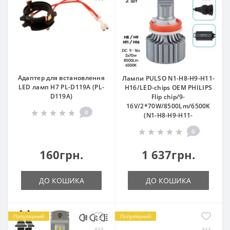
Адаптер для встановлення
Лампи PULSO N1-H8-H9-H11-
LED ламп Н7 PL-D119A (PL-
H16/LED-chips OEM PHILIPS
D119A)
Flip chip/9-
16V/2*70W/8500Lm/6500K
0
(N1-H8-H9-H11-
0
160грн.
1 637грн.
ДО КОШИКА
ДО КОШИКА
Популярний
Популярний