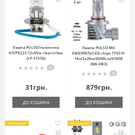
Лампа PULSO/галогенна
Лампи PULSO M6-
H3/PK22S 12v55w clear/c/box
HВ3(9005)/LED-chips 7535/9-
(LP-31550)
18v/2x28w/6000Lm/6500K
(M6-HВ3)
0
0
31грн.
879грн.
ДО КОШИКА
ДО КОШИКА
Популярний
Популярний