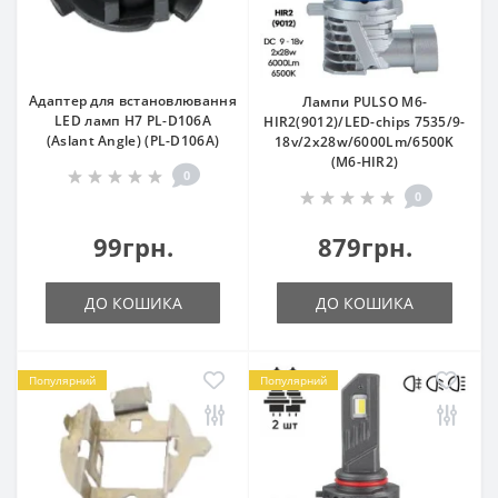
Адаптер для встановлювання
Лампи PULSO M6-
LED ламп Н7 PL-D106A
HIR2(9012)/LED-chips 7535/9-
(Aslant Angle) (PL-D106A)
18v/2x28w/6000Lm/6500K
(M6-HIR2)
0
0
99грн.
879грн.
ДО КОШИКА
ДО КОШИКА
Популярний
Популярний