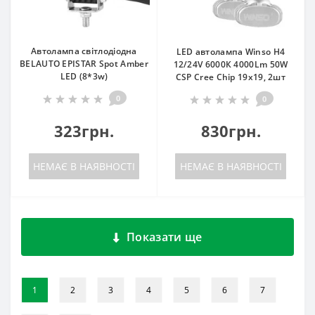
Автолампа світлодіодна
LED автолампа Winso H4
BELAUTO EPISTAR Spot Amber
12/24V 6000К 4000Lm 50W
LED (8*3w)
CSP Cree Chip 19х19, 2шт
0
0
323грн.
830грн.
НЕМАЄ В НАЯВНОСТІ
НЕМАЄ В НАЯВНОСТІ
Показати ще
1
2
3
4
5
6
7