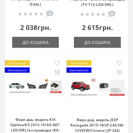
DUAL)
(TY-712-LED/DRL)
0
0
2 038грн.
2 615грн.
ДО КОШИКА
ДО КОШИКА
Популярний
Популярний
Закінчується
Закінчується
Фари дод. модель KIA
Фари дод. модель JEEP
Optima/K5 2013-15/KA-687-
Renegade 2015-18/JP-242/H8-
LED/DRL/ел.проводка (KA-
12V35W/Chrome (JP-242)