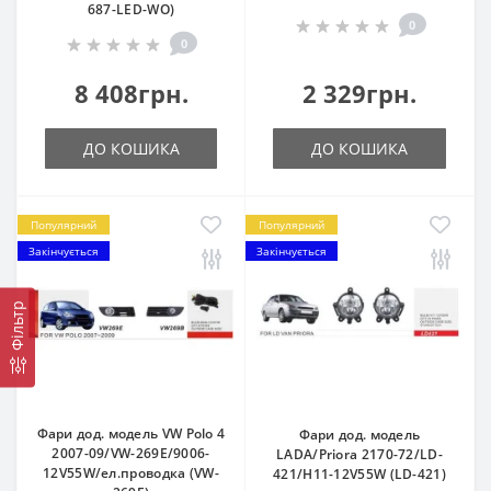
687-LED-WO)
0
0
8 408грн.
2 329грн.
ДО КОШИКА
ДО КОШИКА
Популярний
Популярний
Закінчується
Закінчується
Фільтр
Фари дод. модель VW Polo 4
Фари дод. модель
2007-09/VW-269E/9006-
LADA/Priora 2170-72/LD-
12V55W/ел.проводка (VW-
421/H11-12V55W (LD-421)