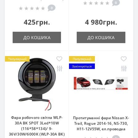
0
0
425грн.
4 980грн.
ДО КОШИКА
ДО КОШИКА
Популярний
Популярний
Закінчується
Фара робочого світла WLP-
Протитуманні фари Nissan X-
30A BK SPOT 3Led*10W
Trail, Rogue 2014-16, NS-730,
(116*58*134)/ 9-
H11-12V55W, eл.проводка
36V/30W/6000K (WLP-30A BK)