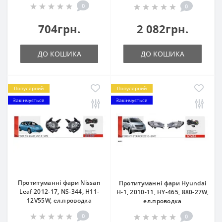
0
0
704грн.
2 082грн.
ДО КОШИКА
ДО КОШИКА
Популярний
Популярний
Закінчується
Закінчується
Протитуманні фари Nissan
Протитуманні фари Hyundai
Leaf 2012-17, NS-344, H11-
H-1, 2010-11, HY-465, 880-27W,
12V55W, eл.проводка
ел.проводка
0
0