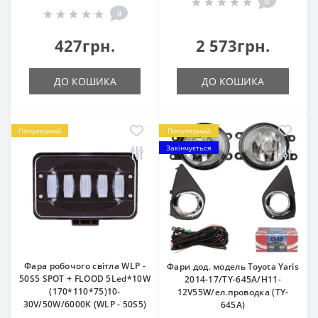
0
0
427грн.
2 573грн.
ДО КОШИКА
ДО КОШИКА
Популярний
Популярний
Закінчується
Фара робочого світла WLP -
Фари дод. модель Toyota Yaris
50S5 SPOT + FLOOD 5Led*10W
2014-17/TY-645A/H11-
(170*110*75)10-
12V55W/eл.проводка (TY-
30V/50W/6000K (WLP - 50S5)
645A)