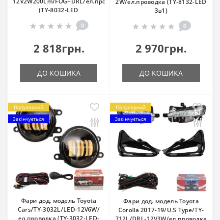
12V2W200Lm/FOG+DRL/eл.проводка
2W/eл.проводка (TY-8132-LED
(TY-8032-LED
3в1)
0
0
2 818грн.
2 970грн.
ДО КОШИКА
ДО КОШИКА
Популярний
Популярний
Закінчується
Закінчується
Фари дод. модель Toyota
Фари дод. модель Toyota
Cars/TY-3032L/LED-12V6W/
Corolla 2017-19/U.S Type/TY-
ел.проводка (TY-3032-LED-
712L/DRL-12V3W/eл.проводка