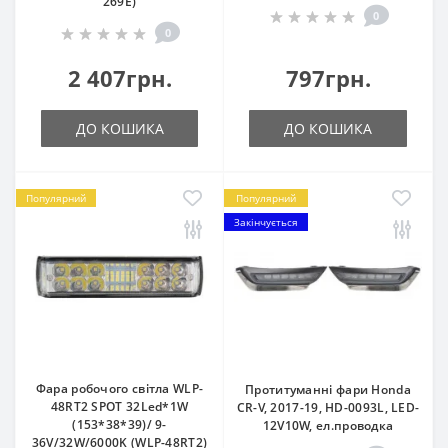
269E)
0
0
2 407грн.
797грн.
ДО КОШИКА
ДО КОШИКА
Популярний
Популярний
Закінчується
Фара робочого світла WLP-
Протитуманні фари Honda
48RT2 SPOT 32Led*1W
CR-V, 2017-19, HD-0093L, LED-
(153*38*39)/ 9-
12V10W, ел.проводка
36V/32W/6000K (WLP-48RT2)