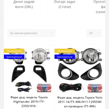
Денні ходові
Ліхтарі задні
Протиту
вогні (DRL)
(Стопи)
фар
(галоге
Популярний
Популярний
Закінчується
Закінчується
Фари дод. модель Toyota
Фари дод. модель Toyota Yaris
Highlander 2019-/TY-
2011-14/TY-496/H11-12V55W/
2393/H16-
ел.проводка (TY-496)