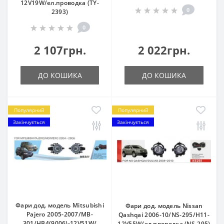
12V19W/eл.проводка (TY-
0
2393)
0
2 107грн.
2 022грн.
ДО КОШИКА
ДО КОШИКА
Популярний
Популярний
Закінчується
Закінчується
Фари дод. модель Mitsubishi
Фари дод. модель Nissan
Pajero 2005-2007/MB-
Qashqai 2006-10/NS-295/H11-
301/HB4(9006)-12V51W/
12V55W/ел.проводка (NS-295)