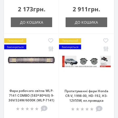
2 173грн.
2 911грн.
ДО КОШИКА
ДО КОШИКА
Популярний
Популярний
Закінчується
Закінчується
Фара робочого світла WLP-
Протитуманні фари Honda
7141 COMBO (583*80*60) 9-
CR-V, 1998-00, HD-192, H3-
36V/324W/6000K (WLP-7141)
12V55W, ел.проводка
0
0