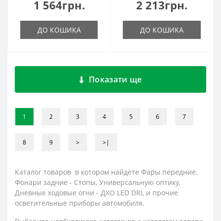
1 564грн.
2 213грн.
ДО КОШИКА
ДО КОШИКА
Показати ще
1
2
3
4
5
6
7
8
9
>
>|
Каталог товаров в котором найдете Фары передние,
Фонари задние - Стопы, Универсальную оптику,
Дневные ходовые огни - ДХО LED DRL и прочие
осветительные приборы автомобиля.