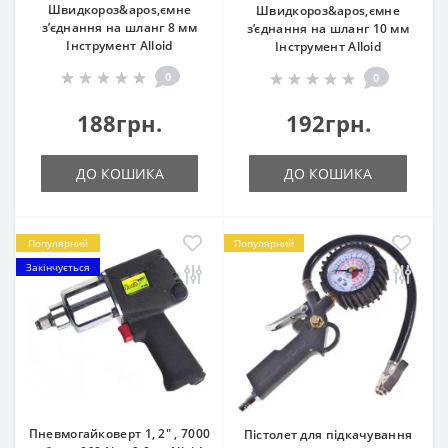
Швидкороз&apos,ємне
Швидкороз&apos,ємне
з’єднання на шланг 8 мм
з’єднання на шланг 10 мм
Інструмент Alloid
Інструмент Alloid
0
0
188грн.
192грн.
ДО КОШИКА
ДО КОШИКА
Популярний
Популярний
Закінчується
Пневмогайковерт 1, 2" , 7000
Пістолет для підкачування