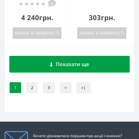
0
4 240грн.
303грн.
НЕМАЄ В НАЯВНОСТІ
НЕМАЄ В НАЯВНОСТІ
Показати ще
1
2
3
>
>|
Хочете дізнаватися першим про акції і знижки?