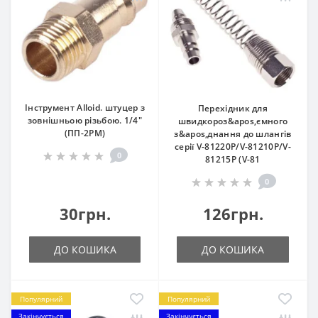
Інструмент Alloid. штуцер з
Перехідник для
зовнішньою різьбою. 1/4"
швидкороз&apos,ємного
(ПП-2PM)
з&apos,днання до шлангів
серії V-81220Р/V-81210Р/V-
0
81215Р (V-81
0
30грн.
126грн.
ДО КОШИКА
ДО КОШИКА
Популярний
Популярний
Закінчується
Закінчується