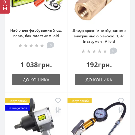
Набір для фарбування 5 од.
Швидкорознімне з’єднання з
верх., бак пластик Alloid
внутрішньою різьбою. 1, 4"
Інструмент Alloid
0
0
1 038грн.
192грн.
ДО КОШИКА
ДО КОШИКА
Популярний
Популярний
Закінчується