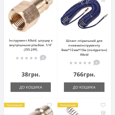
Інструмент Alloid. штуцер з
Шланг спіральний для
внутрішньою різьбою. 1/4"
пневмоінструменту
(ПП-2PF)
8мм*12мм*10м (поліуретан)
Alloid
0
0
38грн.
766грн.
ДО КОШИКА
ДО КОШИКА
Популярний
Популярний