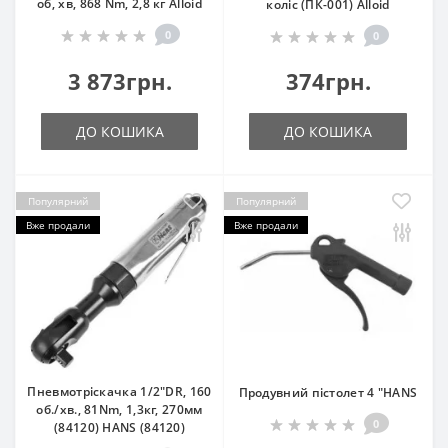
об, хв, 868 Nm, 2,8 кг Alloid
коліс (ПК-001) Alloid
0
0
3 873грн.
374грн.
ДО КОШИКА
ДО КОШИКА
Популярний
Популярний
Вже продали
Вже продали
Пневмотріскачка 1/2"DR, 160
Продувний пістолет 4 "HANS
об./хв., 81Nm, 1,3кг, 270мм
0
(84120) HANS (84120)