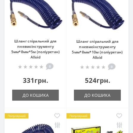
Шланг спіральний для
Шланг спіральний для
пневмоінструменту
пневмоінструменту
5мм*8мм*5м (поліуретан)
5мм*8мм*10м (поліуретан)
Alloid
Alloid
0
0
331грн.
524грн.
ДО КОШИКА
ДО КОШИКА
Популярний
Популярний