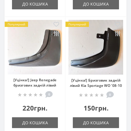
ДО КОШИКА
ДО КОШИКА
Популярний
Популярний
[Уцінка!] Jeep Renegade
[Уцінка!] Бризговик задній
бризговик задній лівий
лівий Kia Sportage WO '08-10
0
0
220грн.
150грн.
ДО КОШИКА
ДО КОШИКА