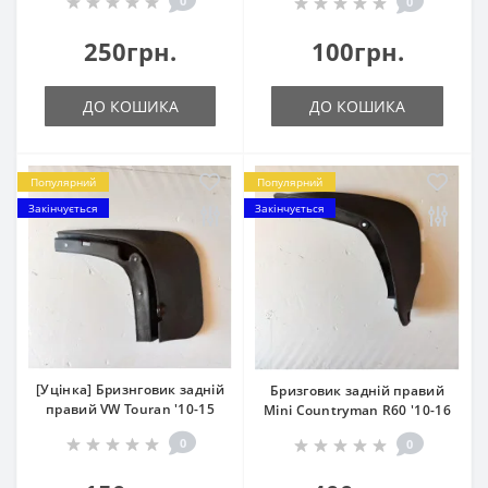
0
0
250грн.
100грн.
ДО КОШИКА
ДО КОШИКА
Популярний
Популярний
Закінчується
Закінчується
[Уцінка] Бризнговик задній
Бризговик задній правий
правий VW Touran '10-15
Mini Countryman R60 '10-16
0
0