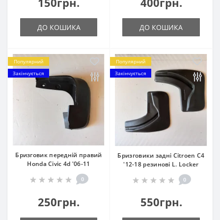
150грн.
400грн.
ДО КОШИКА
ДО КОШИКА
Популярний
Популярний
Закінчується
Закінчується
Бризговик передній правий
Бризговики задні Citroen C4
Honda Civic 4d '06-11
'12-18 резинові L. Locker
0
0
250грн.
550грн.