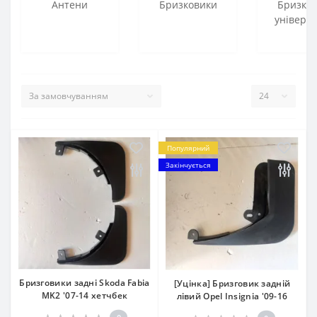
Антени
Бризковики
Бризко
універса
Популярний
Закінчується
Бризговики задні Skoda Fabia
[Уцінка] Бризговик задній
MK2 '07-14 хетчбек
лівий Opel Insignia '09-16