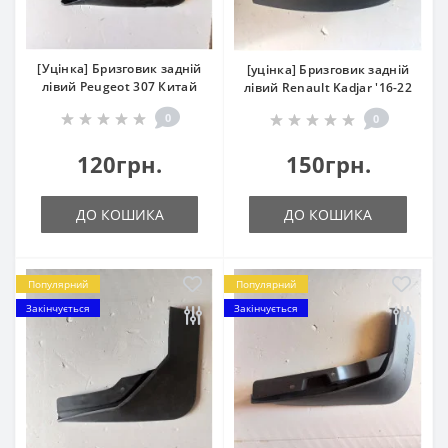
[Уцінка] Бризговик задній
[уцінка] Бризговик задній
лівий Peugeot 307 Китай
лівий Renault Kadjar '16-22
0
0
120грн.
150грн.
ДО КОШИКА
ДО КОШИКА
Популярний
Популярний
Закінчується
Закінчується