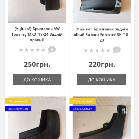
[Уцінка!] Бризговик VW
[Уцінка!] Бризговик задній
Touareg MK3 '19-24 Задній
лівий Subaru Forester SK '18-
правий
23
0
0
250грн.
220грн.
ДО КОШИКА
ДО КОШИКА
Популярний
Популярний
Закінчується
Закінчується