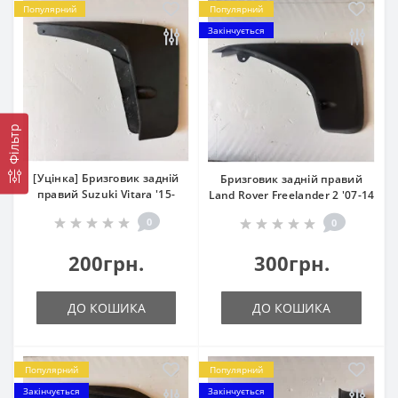
Популярний
Популярний
Закінчується
Фільтр
[Уцінка] Бризговик задній
Бризговик задній правий
правий Suzuki Vitara '15-
Land Rover Freelander 2 '07-14
0
0
200грн.
300грн.
ДО КОШИКА
ДО КОШИКА
Популярний
Популярний
Закінчується
Закінчується