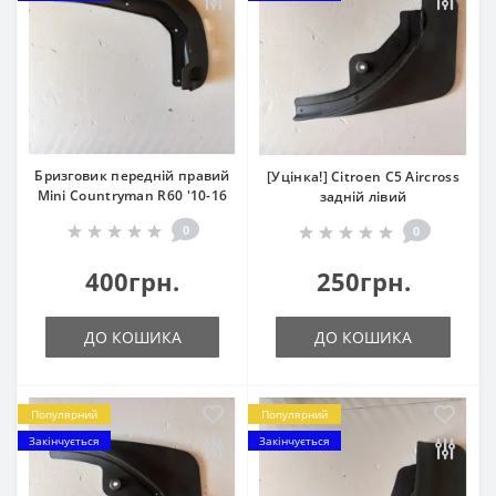
Бризговик передній правий
[Уцінка!] Citroen C5 Aircross
Mini Countryman R60 '10-16
задній лівий
0
0
400грн.
250грн.
ДО КОШИКА
ДО КОШИКА
Популярний
Популярний
Закінчується
Закінчується