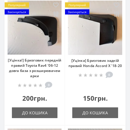
Популярний
Популярний
Закінчується
Закінчується
[Уцінка!] Бризговик передній
[Уцінка] Бризговик задній
правий Toyota Rav4 '06-12
правий Honda Accord X '18-20
довга база з розширювачем
0
арки
0
200грн.
150грн.
ДО КОШИКА
ДО КОШИКА