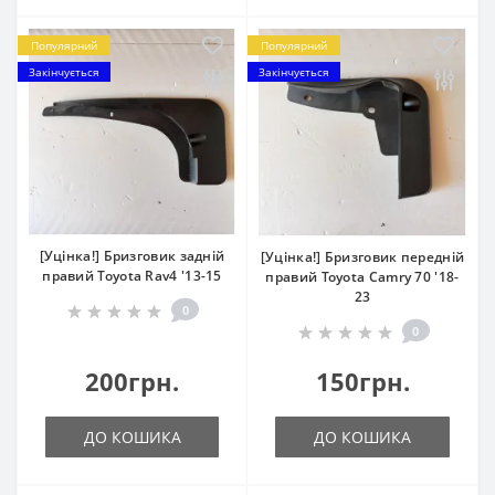
Популярний
Популярний
Закінчується
Закінчується
[Уцінка!] Бризговик задній
[Уцінка!] Бризговик передній
правий Toyota Rav4 '13-15
правий Toyota Camry 70 '18-
23
0
0
200грн.
150грн.
ДО КОШИКА
ДО КОШИКА