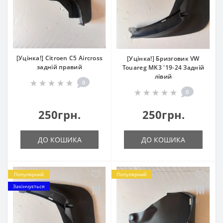
[Уцінка!] Citroen C5 Aircross
[Уцінка!] Бризговик VW
задній правий
Touareg MK3 '19-24 Задній
лівий
0
0
250грн.
250грн.
ДО КОШИКА
ДО КОШИКА
Популярний
Популярний
Закінчується