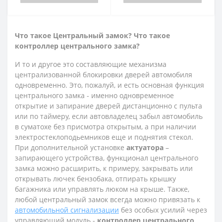
Что такое Центральный замок? Что такое
контроллер центрального замка?
И то и другое это составляющие механизма
централизованной блокировки дверей автомобиля
одновременно. Это, пожалуй, и есть основная функция
центрального замка - именно одновременное
открытие и запирание дверей дистанционно с пульта
или по таймеру, если автовладелец забыл автомобиль
в суматохе без присмотра открытым, а при наличии
электростеклоподьемников еще и поднятия стекол.
При дополнительной установке
актуатора
–
запирающего устройства, функционал центрального
замка можно расширить, к примеру, закрывать или
открывать лючек бензобака, отпирать крышку
багажника или управлять люком на крыше. Также,
любой центральный замок всегда можно привязать к
автомобильной сигнализации
без особых усилий через
управляющий модуль -
контроллер центрального