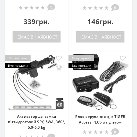
0
0
339грн.
146грн.
НЕМАЄ В НАЯВНОСТІ
НЕМАЄ В НАЯВНОСТІ
Популярний
Популярний
Вже продали
Вже продали
Активатор дв, замка
Блок керування ц, з TIGER
п’ятидротовий SPY, 5WA, 360°,
Access PLUS з пультом
5.0-6.0 kg
0
0