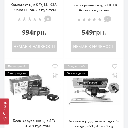
Комплект ц, з SPY, LL103A,
Блок керування ц, з TIGER
906B&LT158-2 з пультом
Access з пультом
0
0
994грн.
549грн.
НЕМАЄ В НАЯВНОСТІ
НЕМАЄ В НАЯВНОСТІ
Популярний
Популярний
Вже продали
Вже продали
Фільтр
Блок керування ц, з SPY
Активатор дв, замка Tiger 5-
LL101A з пультом
ти др., 360°, 4.5-6.0 kg