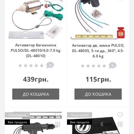
Активатор багажника
Активатор дв, замка PULSO,
PULSO/DL-48010/6.0-7.0 kg
DL-48005, 5-ти др., 360°, 4.5-
(DL-48010)
6.0 kg
0
0
439грн.
115грн.
ДО КОШИКА
ДО КОШИКА
Популярний
Популярний
Вже продали
Вже продали