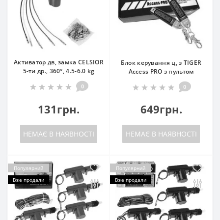
Активатор дв, замка CELSIOR
Блок керування ц, з TIGER
5-ти др., 360°, 4.5-6.0 kg
Access PRO з пультом
0
0
131грн.
649грн.
НЕМАЄ В НАЯВНОСТІ
НЕМАЄ В НАЯВНОСТІ
Популярний
Популярний
Вже продали
Вже продали