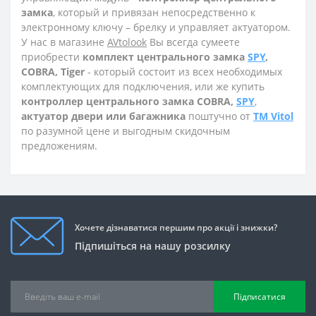
замка
, который и привязан непосредственно к
электронному ключу – брелку и управляет актуатором.
У нас в магазине
AVtolook
Вы всегда сумеете
приобрести
комплект центрального замка
SPY
,
COBRA, Tiger
- который состоит из всех необходимых
комплектующих для подключения, или же купить
контроллер центрального замка COBRA,
SPY
,
актуатор двери или багажника
поштучно от
TM Vitol
по разумной цене и выгодным скидочным
предложениям.
Хочете дізнаватися першим про акції і знижки?
Підпишіться на нашу розсилку
Підписатися