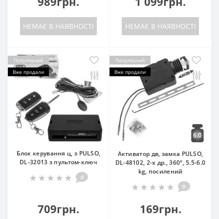
989грн.
1 099грн.
НЕМАЄ В НАЯВНОСТІ
НЕМАЄ В НАЯВНОСТІ
Популярний
Популярний
Вже продали
Вже продали
Блок керування ц, з PULSO,
Активатор дв, замка PULSO,
DL-32013 з пультом-ключ
DL-48102, 2-х др., 360°, 5.5-6.0
kg, посилений
0
0
709грн.
169грн.