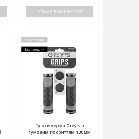
НЕМАЄ В НАЯВНОСТІ
Популярний
Вже продали
Гріпси керма Grey's з
і
гумовим покриттям 130мм
чорно-сірі 2шт