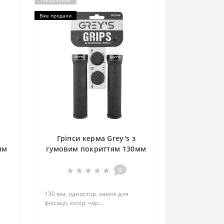
Популярний
Вже продали
Гріпси керма Grey's з
мм
гумовим покриттям 130мм
чорні 2шт
0
130 мм, одностор. замок для
фіксації, колір: чор...