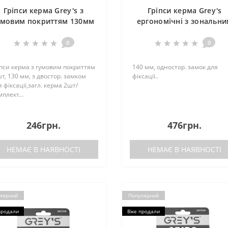
Гріпси керма Grey's з
Гріпси керма Grey's
умовим покриттям 130мм
ергономічні з зональн
зелені 2шт
покриттям 140мм 2шт
0
0
іпси керма з гумовим покриттям
140 мм, одностор. замок для
шт, 130 мм, з двостор. замком
фіксації..
я фіксації,загл. керма 2шт/
плект...
246грн.
476грн.
НЕМАЄ В НАЯВНОСТІ
НЕМАЄ В НАЯВНОСТІ
лярний
Популярний
продали
Вже продали