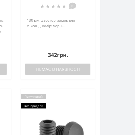
0
х,
130 мм, двостор. замок для
в.
фіксації, колір: чорн...
и
342грн.
НЕМАЄ В НАЯВНОСТІ
Популярний
Вже продали