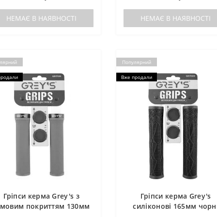
НЕМАЄ В НАЯВНОСТІ
НЕМАЄ В НАЯВНОСТІ
лярний
Популярний
продали
Вже продали
Гріпси керма Grey's з
Гріпси керма Grey's
умовим покриттям 130мм
силіконові 165мм чорн
червоні 2шт
2шт