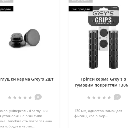
лярний
Популярний
продали
Вже продали
глушки керма Grey's 2шт
Гріпси керма Grey's з
гумовим покриттям 130
чорні 2шт
0
0
рмові універсальні заглушки
130 мм, одностор. замок для
я установки на різні типи
фіксації, колір: чор...
рма. Запобігають потраплянню
оги, бруду в кермо...