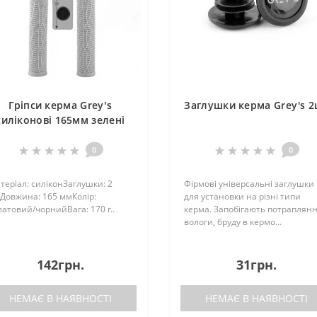
Гріпси керма Grey's
Заглушки керма Grey's 
силіконові 165мм зелені
2шт
0
0
теріал: силіконЗаглушки: 2
Фірмові універсальні заглушки
Довжина: 165 ммКолір:
для установки на різні типи
латовий/чорнийВага: 170 г..
керма. Запобігають потраплян
вологи, бруду в кермо...
142грн.
31грн.
НЕМАЄ В НАЯВНОСТІ
НЕМАЄ В НАЯВНОСТІ