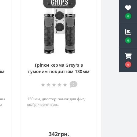
0
0
Гріпси керма Grey's з
0
мм
гумовим покриттям 130мм
чорно-червоні 2шт
0
тям
130 мм, двостор. замок для фікс,
м
колір: чорн/черв..
342грн.