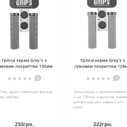
Гріпси керма Grey's з
Гріпси керма Grey's з
умовим покриттям 130мм
гумовим покриттям 130
червоні 2шт
зелені 2шт
0
0
 мм, одност. замок для фіксації,
Гріпси керма з гумовим покрит
ір: чор/чер..
2 шт, 130 мм, з одностор. замко
для фіксації,загл. керма 2 шт/
комп..
233грн.
222грн.