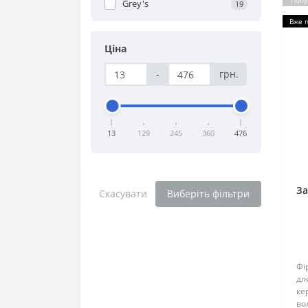
Попу
Grey's
19
Вже 
Ціна
-
грн.
13
129
245
360
476
За
Скасувати
Виберіть фільтри
Фі
дл
ке
вол