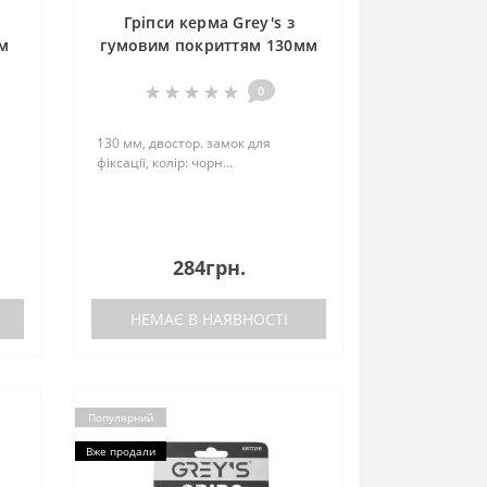
Гріпси керма Grey's з
им
гумовим покриттям 130мм
чорні 2шт
0
130 мм, двостор. замок для
фіксації, колір: чорн...
284грн.
НЕМАЄ В НАЯВНОСТІ
Популярний
Вже продали