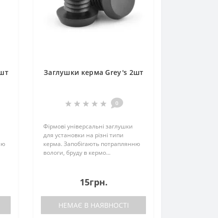
2шт
Заглушки керма Grey's 2шт
0
Фірмові універсальні заглушки
для установки на різні типи
ню
керма. Запобігають потраплянню
вологи, бруду в кермо...
15грн.
НЕМАЄ В НАЯВНОСТІ