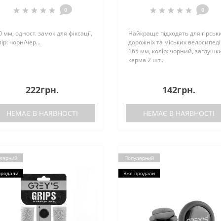
0
0
 мм, одност. замок для фіксації,
Найкраще підходять для гірськи
ір: чорн/чер...
дорожніх та міських велосипеді
165 мм, колір: чорний, заглушк
керма 2 шт..
222грн.
142грн.
НЕМАЄ В НАЯВНОСТІ
НЕМАЄ В НАЯВНОСТІ
лярний
Популярний
продали
Вже продали