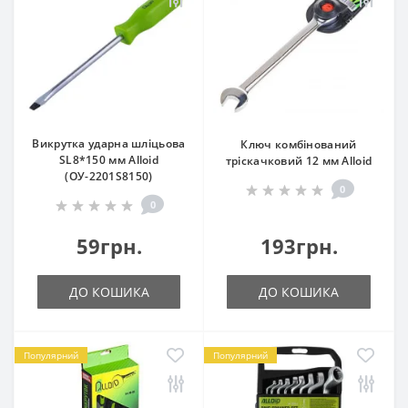
Викрутка ударна шліцьова
Ключ комбінований
SL8*150 мм Alloid
тріскачковий 12 мм Alloid
(ОУ-2201S8150)
0
0
59грн.
193грн.
ДО КОШИКА
ДО КОШИКА
Популярний
Популярний