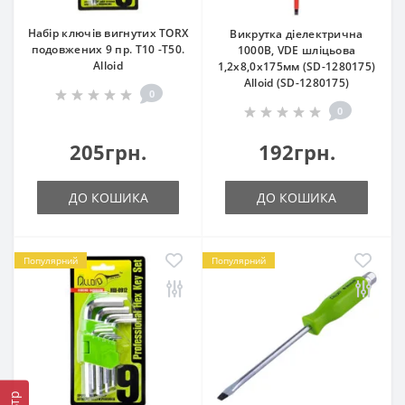
Набір ключів вигнутих TORX
Викрутка діелектрична
подовжених 9 пр. T10 -T50.
1000В, VDE шліцьова
Alloid
1,2х8,0х175мм (SD-1280175)
Alloid (SD-1280175)
0
0
205грн.
192грн.
ДО КОШИКА
ДО КОШИКА
Популярний
Популярний