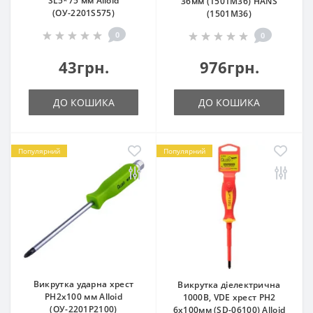
SL5*75 мм Alloid
36мм (1501M36) HANS
(ОУ-2201S575)
(1501M36)
0
0
43грн.
976грн.
ДО КОШИКА
ДО КОШИКА
Популярний
Популярний
Викрутка ударна хрест
Викрутка діелектрична
РН2х100 мм Alloid
1000В, VDE хрест PH2
(ОУ-2201P2100)
6х100мм (SD-06100) Alloid