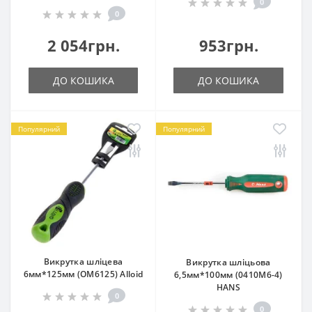
0
0
2 054грн.
953грн.
ДО КОШИКА
ДО КОШИКА
Популярний
Популярний
Викрутка шліцева
Викрутка шліцьова
6мм*125мм (OM6125) Alloid
6,5мм*100мм (0410M6-4)
HANS
0
0