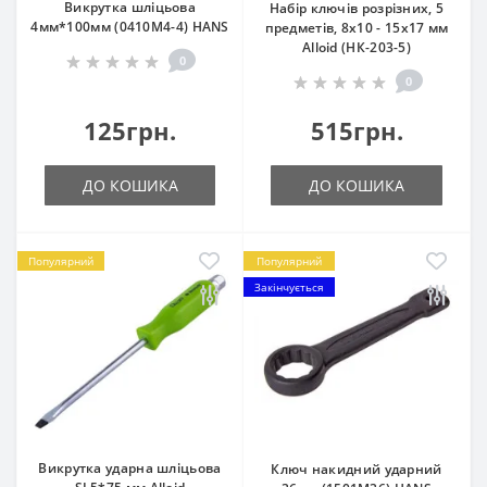
Викрутка шліцьова
Набір ключів розрізних, 5
4мм*100мм (0410M4-4) HANS
предметів, 8х10 - 15х17 мм
Alloid (НК-203-5)
0
0
125грн.
515грн.
ДО КОШИКА
ДО КОШИКА
Популярний
Популярний
Закінчується
Викрутка ударна шліцьова
Ключ накидний ударний