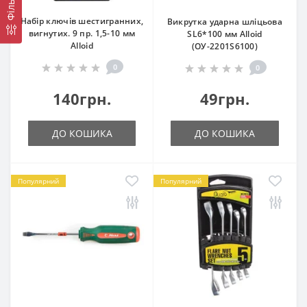
Фільтр
Набір ключів шестигранних,
Викрутка ударна шліцьова
вигнутих. 9 пр. 1,5-10 мм
SL6*100 мм Alloid
Alloid
(ОУ-2201S6100)
0
0
140грн.
49грн.
ДО КОШИКА
ДО КОШИКА
Популярний
Популярний