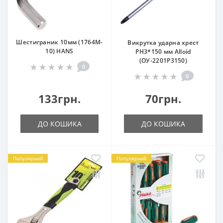
Шестиграник 10мм (1764M-
Викрутка ударна хрест
10) HANS
PH3*150 мм Alloid
(ОУ-2201P3150)
0
0
133грн.
70грн.
ДО КОШИКА
ДО КОШИКА
Популярний
Популярний