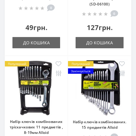
(SD-06100)
0
0
49грн.
127грн.
ДО КОШИКА
ДО КОШИКА
Популярний
Популярний
Закінчується
Набір ключів комбінованих
Набір ключів комбінованих.
тріскачкових 11 предметів ,
15 предметів Alloid
8-19мм Alloid