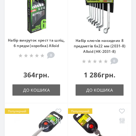
Набір викруток хрест та шліц,
Набір ключів накидних 8
6 предм (коробка) Alloid
предметів 6х22 мм (2031-8)
Alloid (НК-2031-8)
0
0
364грн.
1 286грн.
ДО КОШИКА
ДО КОШИКА
Популярний
Популярний