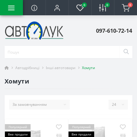
0
0
0
097-610-72-14
Автодрібниці
Інші автотовари
Хомути
Хомути
Популярний
Популярний
Вже продали
Вже продали