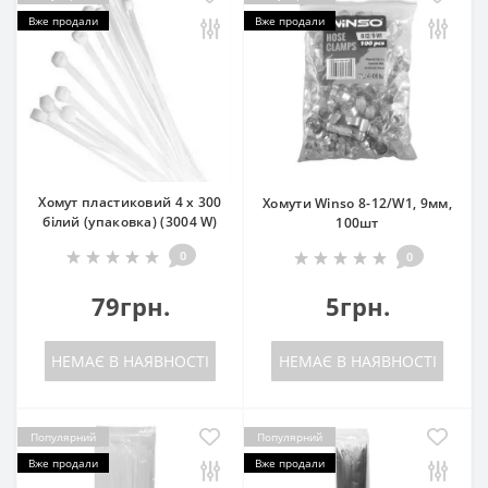
Вже продали
Вже продали
Хомут пластиковий 4 х 300
Хомути Winso 8-12/W1, 9мм,
білий (упаковка) (3004 W)
100шт
0
0
79грн.
5грн.
НЕМАЄ В НАЯВНОСТІ
НЕМАЄ В НАЯВНОСТІ
Популярний
Популярний
Вже продали
Вже продали