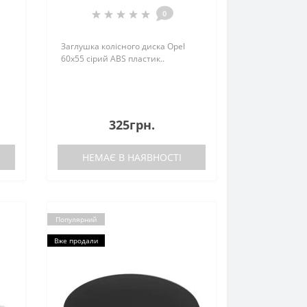
0
Заглушка колісного диска Opel
60x55 сірий ABS пластик..
325грн.
НЕМАЄ В НАЯВНОСТІ
Популярний
Вже продали