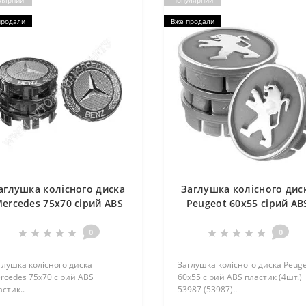
лярний
Популярний
продали
Вже продали
аглушка колісного диска
Заглушка колісного дис
ercedes 75x70 сірий ABS
Peugeot 60x55 сiрий AB
пластик
пластик (4шт.) 53987 (539
0
0
глушка колісного диска
Заглушка колісного диска Peug
rcedes 75x70 сірий ABS
60x55 сiрий ABS пластик (4шт.)
астик..
53987 (53987)..