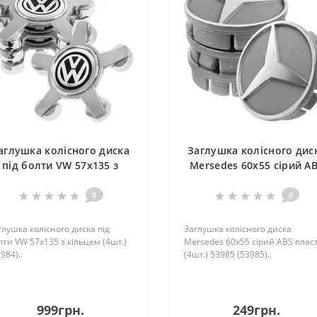
аглушка колісного диска
Заглушка колісного дис
пiд болти VW 57x135 з
Mersedes 60x55 сiрий A
кiльцем (4шт.) (53984)
пластик (4шт.) 53985 (539
0
0
глушка колісного диска пiд
Заглушка колісного диска
лти VW 57x135 з кiльцем (4шт.)
Mersedes 60x55 сiрий ABS плас
984)..
(4шт.) 53985 (53985)..
999грн.
249грн.