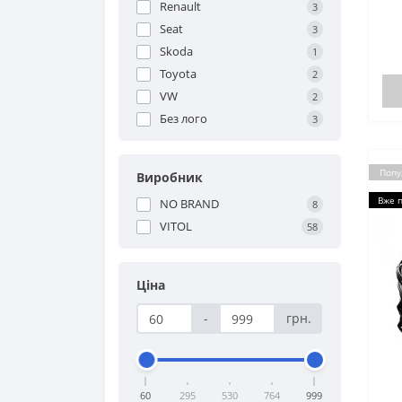
Renault
3
Seat
3
Skoda
1
Toyota
2
VW
2
Без лого
3
Попу
Виробник
Вже 
NO BRAND
8
VITOL
58
Ціна
-
грн.
60
295
530
764
999