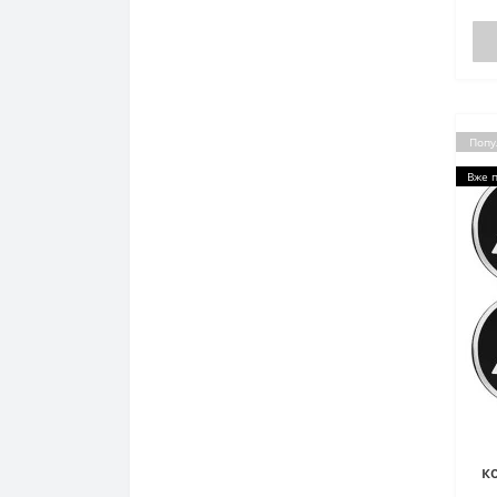
Попу
Вже 
к