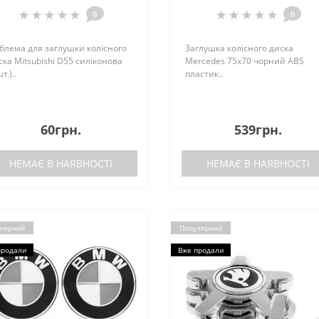
0
0
блема для заглушки колісного
Заглушка колісного диска
ска Mitsubishi D55 силіконова
Mercedes 75x70 чорний ABS
т.)..
пластик..
60грн.
539грн.
НЕМАЄ В НАЯВНОСТІ
НЕМАЄ В НАЯВНОСТІ
лярний
Популярний
продали
Вже продали