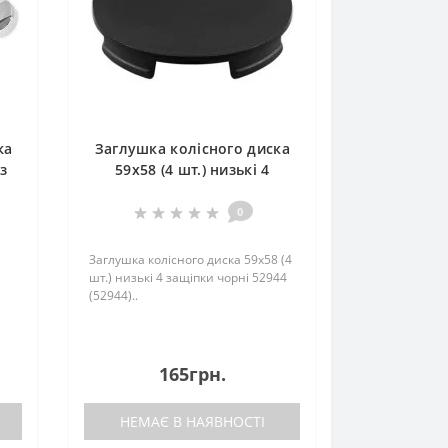
ка
Заглушка колісного диска
з
59x58 (4 шт.) низькi 4
защiпки чорнi 52944
(52944)
0
Заглушка колісного диска 59x58 (4
шт.) низькi 4 защiпки чорнi 52944
(52944)..
165грн.
НЕМАЄ В НАЯВНОСТІ