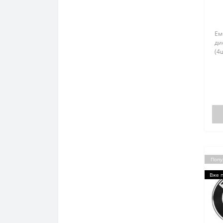
Ем
ди
(4ш
Попу
Вже 