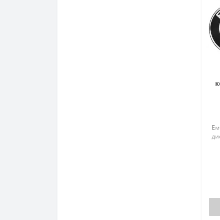
к
Ем
ди