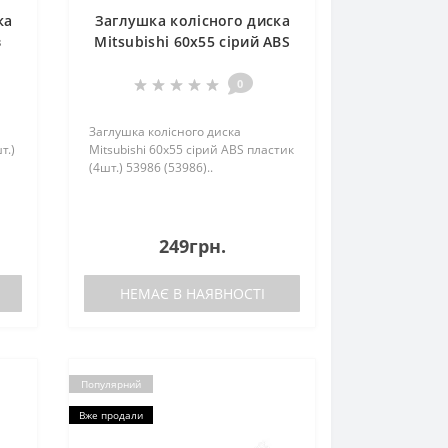
ка
Заглушка колісного диска
з
Mitsubishi 60x55 сiрий ABS
пластик (4шт.) 53986 (53986)
0
Заглушка колісного диска
т.)
Mitsubishi 60x55 сiрий ABS пластик
(4шт.) 53986 (53986)..
249грн.
НЕМАЄ В НАЯВНОСТІ
Популярний
Вже продали