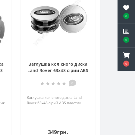
0
0
ка
Заглушка колісного диска
0
BS
Land Rover 63x48 сірий ABS
85)
пластик
0
Заглушка колісного диска Land
тик
Rover 63x48 сірий ABS пластик..
349грн.