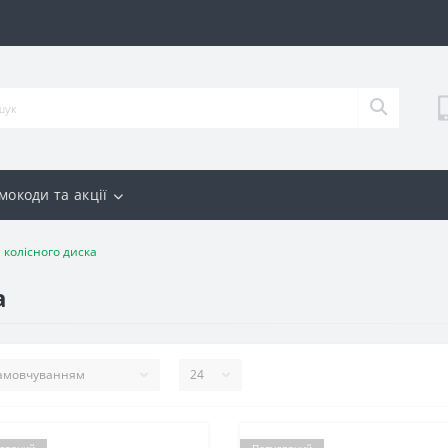
мокоди та акції
 колісного диска
а