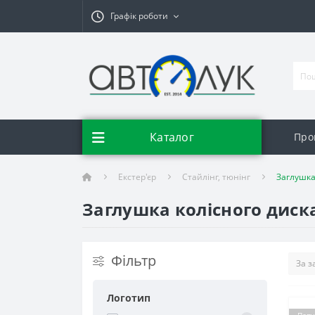
Графік роботи
Каталог
Про
Екстер'єр
Стайлінг, тюнінг
Заглушка
Заглушка колісного диск
Фільтр
Логотип