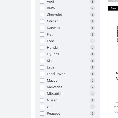
Попу
Audi
3
BMW
2
Вже 
Chevrolet
1
Citroen
2
Daewoo
1
Fiat
3
Ford
3
Honda
2
Hyundai
1
Kia
1
Lada
1
З
Land Rover
1
M
Mazda
2
Mercedes
7
Mitsubishi
2
Nissan
2
За
Opel
Me
3
пл
Peugeot
2