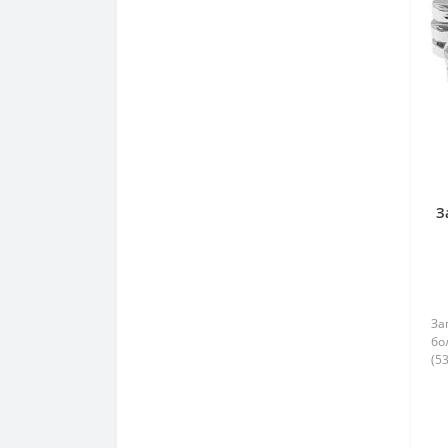
З
За
бо
(53