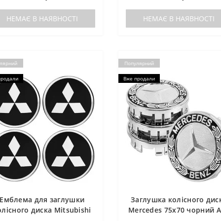
НЕМАЄ В НАЯВНОСТІ
НЕМАЄ В НАЯВНОСТІ
лярний
Популярний
продали
Вже продали
Емблема для заглушки
Заглушка колісного дис
олісного диска Mitsubishi
Mercedes 75x70 чорний 
D55 силіконова (4шт.)
пластик