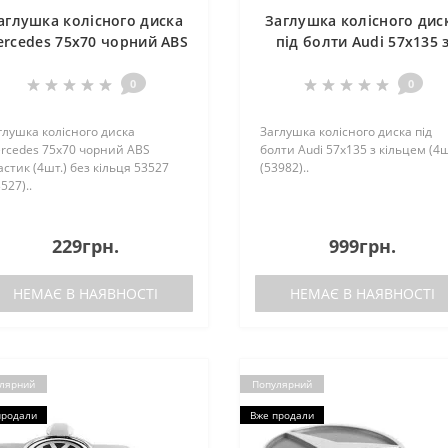
аглушка колісного диска
Заглушка колісного дис
rcedes 75x70 чорний ABS
пiд болти Audi 57x135 
ластик (4шт.) без кільця
кiльцем (4шт.) (53982)
53527 (53527)
0
0
глушка колісного диска
Заглушка колісного диска пiд
rcedes 75x70 чорний ABS
болти Audi 57x135 з кiльцем (4ш
астик (4шт.) без кільця 53527
(53982)..
527)..
229грн.
999грн.
НЕМАЄ В НАЯВНОСТІ
НЕМАЄ В НАЯВНОСТІ
лярний
Популярний
продали
Вже продали