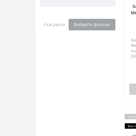
З
Me
п
Скасувати
Виберіть фільтри
За
Me
пл
(53
Попу
Вже 