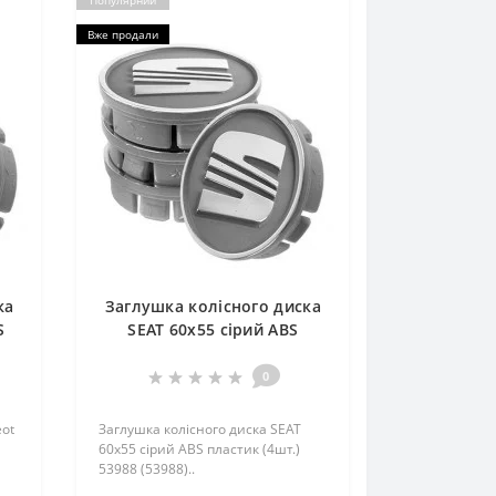
Популярний
Вже продали
ка
Заглушка колісного диска
S
SEAT 60x55 сiрий ABS
87)
пластик (4шт.) 53988 (53988)
0
eot
Заглушка колісного диска SEAT
60x55 сiрий ABS пластик (4шт.)
53988 (53988)..