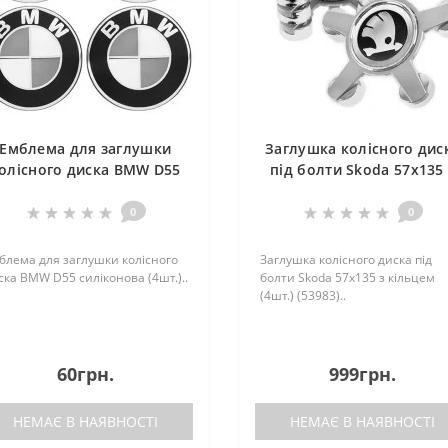
Емблема для заглушки
Заглушка колісного дис
олісного диска BMW D55
пiд болти Skoda 57x135 
силіконова (4шт.)
кiльцем (4шт.) (53983)
0
0
блема для заглушки колісного
Заглушка колісного диска пiд
ска BMW D55 силіконова (4шт.)..
болти Skoda 57x135 з кiльцем
(4шт.) (53983)..
60грн.
999грн.
НЕМАЄ В НАЯВНОСТІ
НЕМАЄ В НАЯВНОСТІ