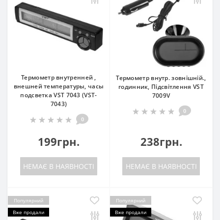
Термометр внутренней ,
Термометр внутр. зовнішній.,
внешней температуры, часы
годинник, Підсвітлення VST
подсветка VST 7043 (VST-
7009V
7043)
0
0
199грн.
238грн.
НЕМАЄ В НАЯВНОСТІ
НЕМАЄ В НАЯВНОСТІ
Популярний
Популярний
Вже продали
Вже продали