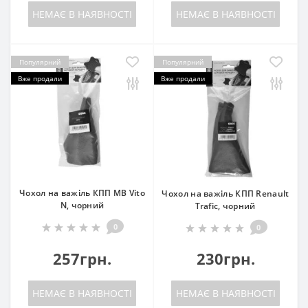
НЕМАЄ В НАЯВНОСТІ
НЕМАЄ В НАЯВНОСТІ
Популярний
Популярний
Вже продали
Вже продали
Чохол на важіль КПП MB Vito
Чохол на важіль КПП Renault
N, чорний
Trafic, чорний
0
0
257грн.
230грн.
НЕМАЄ В НАЯВНОСТІ
НЕМАЄ В НАЯВНОСТІ