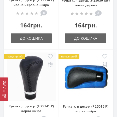
Ручка к, п декор. (F 25338 P)
Ручка к, п декор. (F 25030 MP)
чорна-червона.шкіра
темне дерево
0
0
164грн.
164грн.
ДО КОШИКА
ДО КОШИКА
Популярний
Популярний
Фільтр
Ручка к, п декор. (F 25341 P)
Ручка к, п декор. (F 25015 P)
чорна шкіра
чорна шкіра