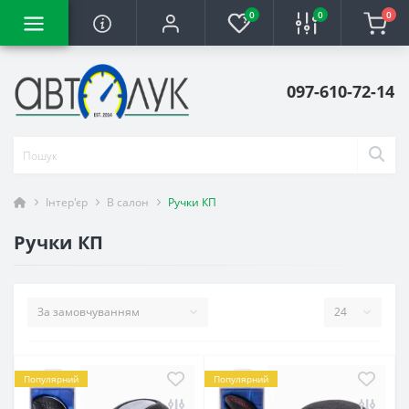
0
0
0
097-610-72-14
Інтер'єр
В салон
Ручки КП
Ручки КП
Популярний
Популярний