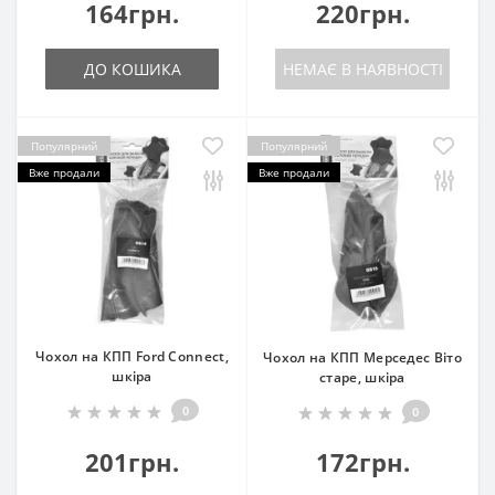
164грн.
220грн.
ДО КОШИКА
НЕМАЄ В НАЯВНОСТІ
Популярний
Популярний
Вже продали
Вже продали
Чохол на КПП Ford Connect,
Чохол на КПП Мерседес Віто
шкіра
старе, шкіра
0
0
201грн.
172грн.