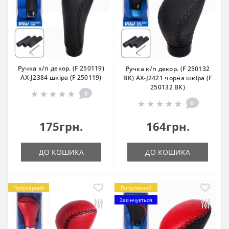
Ручка к/п декор. (F 250119)
Ручка к/п декор. (F 250132
AX-J2384 шкіра (F 250119)
BK) AX-J2421 чорна шкiра (F
250132 BK)
0
0
175грн.
164грн.
ДО КОШИКА
ДО КОШИКА
Популярний
Популярний
Закінчується