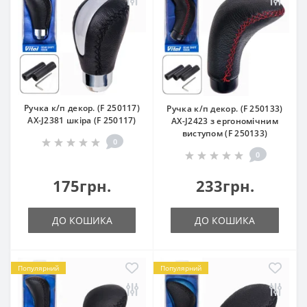
Ручка к/п декор. (F 250117)
Ручка к/п декор. (F 250133)
AX-J2381 шкiра (F 250117)
AX-J2423 з ергономічним
виступом (F 250133)
0
0
175грн.
233грн.
ДО КОШИКА
ДО КОШИКА
Популярний
Популярний