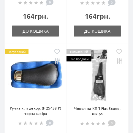
0
0
164грн.
164грн.
ДО КОШИКА
ДО КОШИКА
Популярний
Популярний
Вже продали
Ручка к, п декор. (F 25438 P)
Чохол на КПП Fiat Scudo,
чорна шкіра
шкіра
0
0