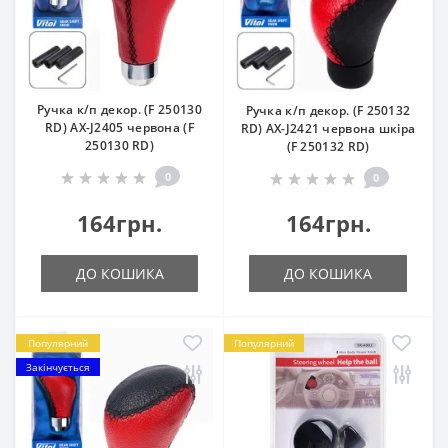
Ручка к/п декор. (F 250130
Ручка к/п декор. (F 250132
RD) AX-J2405 червона (F
RD) AX-J2421 червона шкiра
250130 RD)
(F 250132 RD)
0
0
164грн.
164грн.
ДО КОШИКА
ДО КОШИКА
Популярний
Популярний
Закінчується