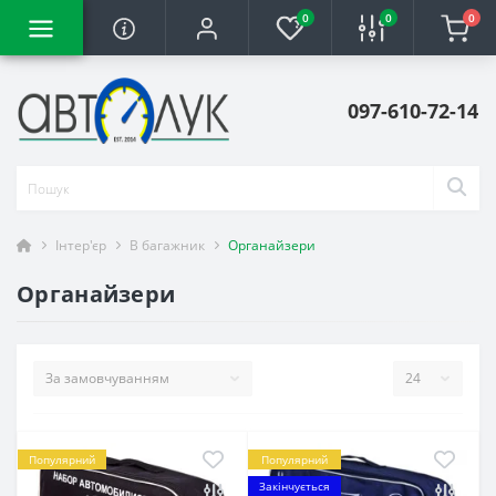
0
0
0
097-610-72-14
Інтер'єр
В багажник
Органайзери
Органайзери
Популярний
Популярний
Закінчується