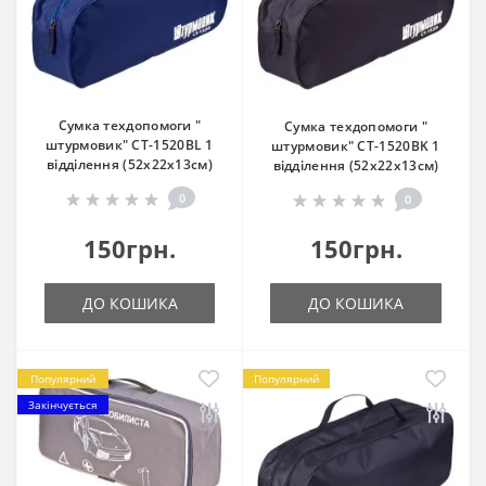
Сумка техдопомоги "
Сумка техдопомоги "
штурмовик" СТ-1520BL 1
штурмовик" СТ-1520BK 1
відділення (52х22х13см)
відділення (52х22х13см)
0
0
150грн.
150грн.
ДО КОШИКА
ДО КОШИКА
Популярний
Популярний
Закінчується