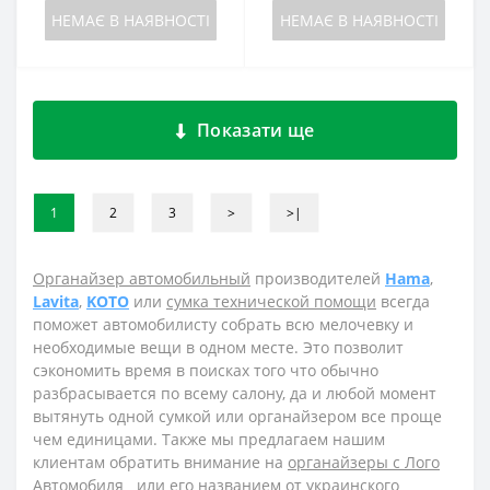
НЕМАЄ В НАЯВНОСТІ
НЕМАЄ В НАЯВНОСТІ
Показати ще
1
2
3
>
>|
Органайзер автомобильный
производителей
Hama
,
Lavita
,
KOTO
или
сумка технической помощи
всегда
поможет автомобилисту собрать всю мелочевку и
необходимые вещи в одном месте. Это позволит
сэкономить время в поисках того что обычно
разбрасывается по всему салону, да и любой момент
вытянуть одной сумкой или органайзером все проще
чем единицами. Также мы предлагаем нашим
клиентам обратить внимание на
органайзеры с Лого
Автомобиля
или его названием от украинского