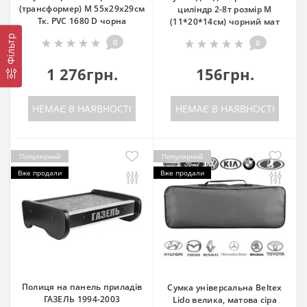
(трансформер) M 55х29х29см
циліндр 2-8т розмір М
Тк. PVC 1680 D чорна
(11*20*14см) чорний мат
Фільтр
0
0
1 276грн.
156грн.
НЕМАЄ В НАЯВНОСТІ
НЕМАЄ В НАЯВНОСТІ
Популярний
Популярний
Вже продали
Вже продали
Полиця на панель приладів
Сумка універсальна Beltex
ГАЗЕЛЬ 1994-2003
Lido велика, матова сіра