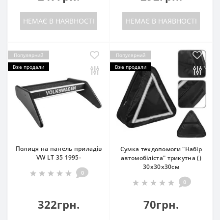
НЕМАЄ В НАЯВНОСТІ
НЕМАЄ В НАЯВНОСТІ
Популярний
Популярний
Вже продали
Вже продали
Полиця на панель приладів
Сумка техдопомоги "Набір
VW LT 35 1995-
автомобіліста" трикутна ()
30х30х30см
0
0
322грн.
70грн.