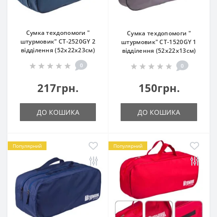
Сумка техдопомоги "
Сумка техдопомоги "
штурмовик" СТ-2520GY 2
штурмовик" СТ-1520GY 1
відділення (52х22х23см)
відділення (52х22х13см)
0
0
217грн.
150грн.
ДО КОШИКА
ДО КОШИКА
Популярний
Популярний