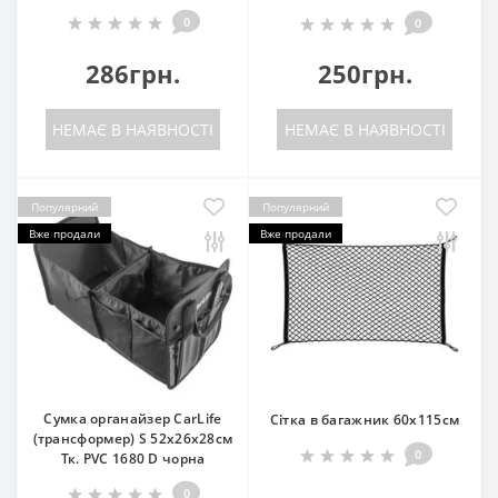
0
0
286грн.
250грн.
НЕМАЄ В НАЯВНОСТІ
НЕМАЄ В НАЯВНОСТІ
Популярний
Популярний
Вже продали
Вже продали
Сумка органайзер CarLife
Сітка в багажник 60х115см
(трансформер) S 52х26х28см
0
Тк. PVC 1680 D чорна
0