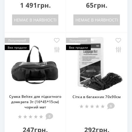
1 491грн.
65грн.
НЕМАЄ В НАЯВНОСТІ
НЕМАЄ В НАЯВНОСТІ
Популярний
Популярний
Вже продали
Вже продали
Сумка Beltex для підкатного
Сітка в багажник 70х90см
домкрата 3т (16*45*15см)
0
чорний мат
0
247грн.
292грн.