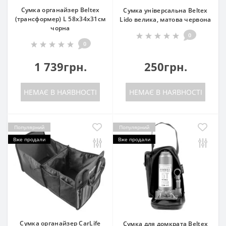
Сумка органайзер Beltex
Сумка універсальна Beltex
(трансформер) L 58х34х31см
Lido велика, матова червона
чорна
0
0
1 739грн.
250грн.
НЕМАЄ В НАЯВНОСТІ
НЕМАЄ В НАЯВНОСТІ
Популярний
Популярний
Вже продали
Вже продали
Сумка органайзер CarLife
Сумка для домкрата Beltex