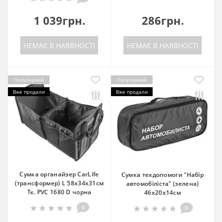
1 039грн.
286грн.
НЕМАЄ В НАЯВНОСТІ
НЕМАЄ В НАЯВНОСТІ
Популярний
Популярний
Вже продали
Вже продали
Сумка органайзер CarLife
Сумка техдопомоги "Набір
(трансформер) L 58х34х31см
автомобіліста" (зелена)
Тк. PVC 1680 D чорна
46х20х14см
0
0