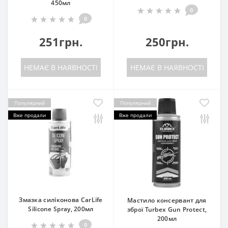
450мл
0
0
251грн.
250грн.
НЕМАЄ В НАЯВНОСТІ
НЕМАЄ В НАЯВНОСТІ
Популярний
Популярний
Вже продали
Вже продали
Змазка силіконова CarLife
Мастило консервант для
Silicone Spray, 200мл
зброї Turbex Gun Protect,
200мл
0