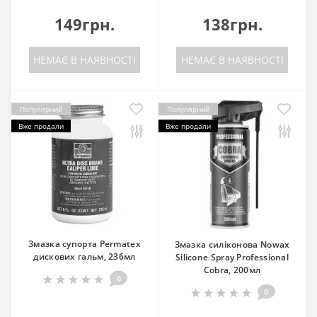
149грн.
138грн.
НЕМАЄ В НАЯВНОСТІ
НЕМАЄ В НАЯВНОСТІ
Популярний
Популярний
Вже продали
Вже продали
Змазка супорта Permatex
Змазка силіконова Nowax
дискових гальм, 236мл
Silicone Spray Professional
Cobra, 200мл
0
0