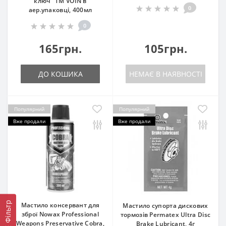
ключ" ТМ VOIN в
0
аер.упаковці, 400мл
0
165грн.
105грн.
ДО КОШИКА
НЕМАЄ В НАЯВНОСТІ
Популярний
Популярний
Вже продали
Вже продали
Фільтр
Мастило консервант для
Мастило супорта дискових
зброї Nowax Professional
тормозів Permatex Ultra Disc
Weapons Preservative Cobra,
Brake Lubricant, 4г