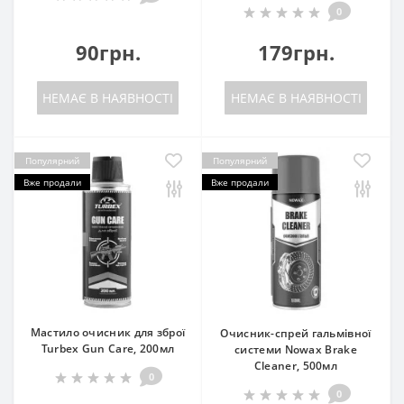
0
90грн.
179грн.
НЕМАЄ В НАЯВНОСТІ
НЕМАЄ В НАЯВНОСТІ
Популярний
Популярний
Вже продали
Вже продали
Мастило очисник для зброї
Очисник-спрей гальмівної
Turbex Gun Care, 200мл
системи Nowax Brake
Cleaner, 500мл
0
0