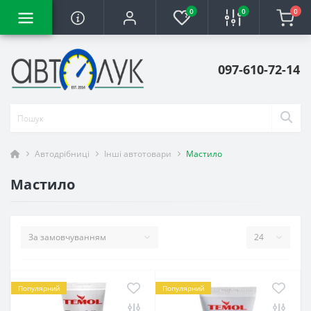
0
0
0
097-610-72-14
Автодрібниці
Інші автотовари
Мастило
Мастило
Популярний
Популярний