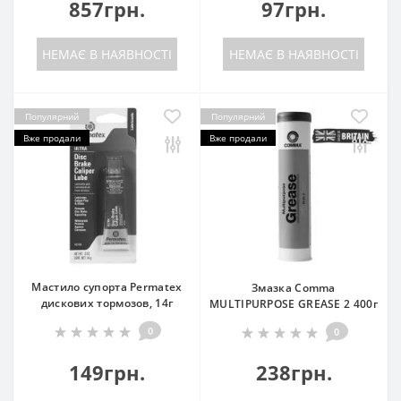
857грн.
97грн.
НЕМАЄ В НАЯВНОСТІ
НЕМАЄ В НАЯВНОСТІ
Популярний
Популярний
Вже продали
Вже продали
Мастило супорта Permatex
Змазка Comma
дискових тормозов, 14г
MULTIPURPOSE GREASE 2 400г
0
0
149грн.
238грн.