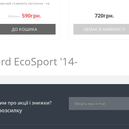
звичай ставлять питання - «а
 підійдуть на модельний ряд з
13 по 2017 рік випуску?», «Який
590грн.
720грн.
940грн.
теріал використаний?», «Як
..
ДО КОШИКА
НЕМАЄ В НАЯВНОСТІ
rd EcoSport '14-
м про акції і знижки?
розсилку