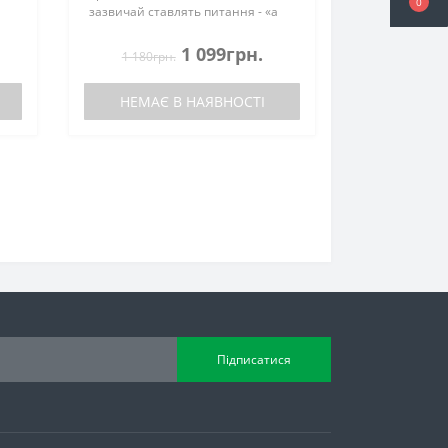
0
зазвичай ставлять питання - «а
чи підійдуть на модельний ряд з
2018 року випуску?», «Який
1 099грн.
1 180грн.
матеріал використаний?», «Як
взагалі во..
НЕМАЄ В НАЯВНОСТІ
Підписатися