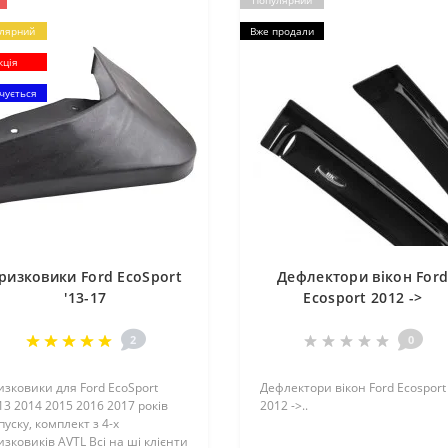
Популярний
лярний
Вже продали
кція
чується
ризковики Ford EcoSport
Дефлектори вікон For
'13-17
Ecosport 2012 ->
2
0
изковики для Ford EcoSport
Дефлектори вікон Ford Ecosport
13 2014 2015 2016 2017 років
2012 ->..
пуску, комплект з 4-х
изковиків AVTL Всі на ші клієнти