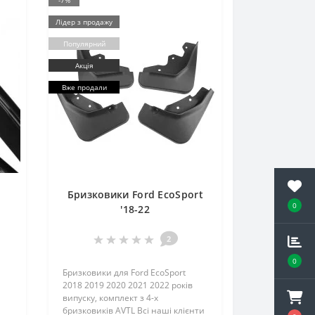
-7%
Лідер з продажу
Популярний
Акція
Вже продали
d
Бризковики Ford EcoSport
0
'18-22
2
0
Бризковики для Ford EcoSport
2018 2019 2020 2021 2022 років
випуску, комплект з 4-х
бризковиків AVTL Всі наші клієнти