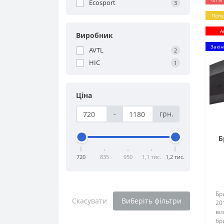
-37%
Ecosport
3
Попу
А
Виробник
Закін
AVTL
2
HIC
1
Ціна
-
грн.
Б
720
835
950
1,1 тис.
1,2 тис.
Бр
Скасувати
Виберіть фільтри
20
ви
бр