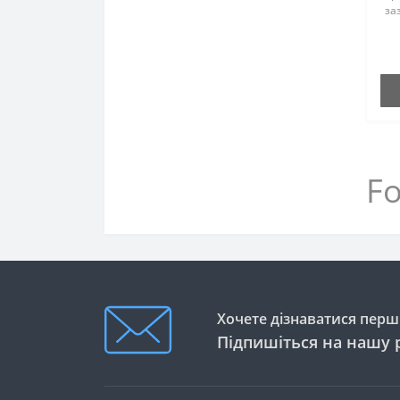
за
чи
20
ма
вза
Fo
Хочете дізнаватися перши
Підпишіться на нашу 