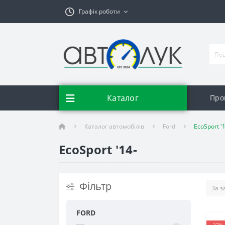
Графік роботи
Каталог
Про
Каталог автомобілів
Ford
EcoSport '
EcoSport '14-
Фільтр
FORD