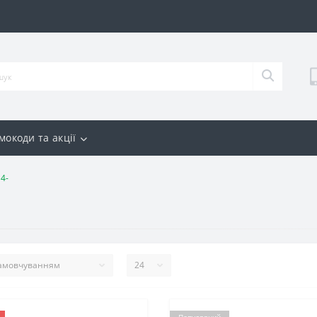
мокоди та акції
14-