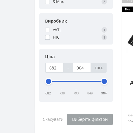
Попу
S-Max
2
Вже 
Виробник
AVTL
1
HIC
1
Ціна
-
грн.
Д
682
738
793
849
904
Де
Скасувати
Виберіть фільтри
->..