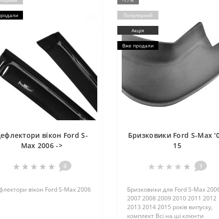
лярний
-17%
продали
Популярний
Акція
Вже продали
ефлектори вікон Ford S-
Бризковики Ford S-Max '
Max 2006 ->
15
0
1
флектори вікон Ford S-Max 2006
Бризковики для Ford S-Max 200
2007 2008 2009 2010 2011 2012
2013 2014 2015 років випуску,
комплект Всі на ші клієнти