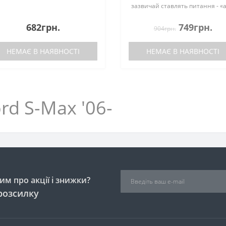
зазвичай ставлять питання - «
чи підійдуть на модельний ряд 
2006 по 2015 рік випуску?», «Як
682грн.
749грн.
904грн.
матеріал використаний?», «Як
взаг..
НЕМАЄ В НАЯВНОСТІ
НЕМАЄ В НАЯВНОСТІ
rd S-Max '06-
м про акції і знижки?
розсилку