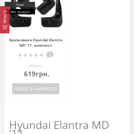
Акція
Вже продали
Фільтр
Бризковики Hyundai Elantra
MD '11- комплект
1
808грн.
619грн.
НЕМАЄ В НАЯВНОСТІ
Hyundai Elantra MD
'11-