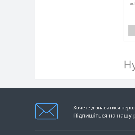
вс
дз
☎ 
21
Hy
Хочете дізнаватися перши
Підпишіться на нашу 