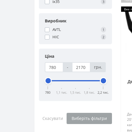
Попу
ix35
3
Вже 
Виробник
AVTL
1
HIC
2
Ціна
-
грн.
Д
780
1,1 тис.
1,5 тис.
1,8 тис.
2,2 тис.
Де
Скасувати
Виберіть фільтри
20
кап
ви