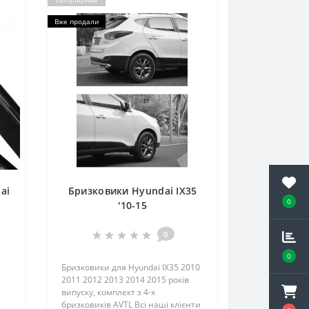
Популярний
Вже продали
ai
Бризковики Hyundai IX35
0
'10-15
0
0
Бризковики для Hyundai IX35 2010
2011 2012 2013 2014 2015 років
випуску, комплект з 4-х
бризковиків AVTL Всі наші клієнти