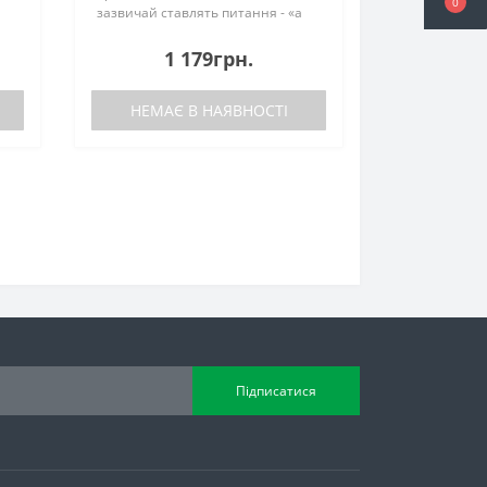
0
зазвичай ставлять питання - «а
чи підійдуть на модельний ряд з
2010 по 2015 рік випуску?», «Який
1 179грн.
матеріал використаний?», «Як ..
НЕМАЄ В НАЯВНОСТІ
Підписатися