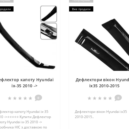
лярний
Популярний
продали
Вже продали
ефлектор капоту Hyundai
Дефлектори вікон Hyund
ix-35 2010 ->
ix35 2010-2015
0
0
флектор капоту Hyundai ix-35
Дефлектори вікон Hyundai ix35
10 ->⭐⭐⭐⭐⭐ Купити Дефлектор
2010-2015..
оту Hyundai ix-35 2010 ->
робника HIC з доставкою по