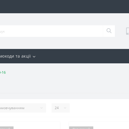
мокоди та акції
0-16