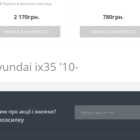
ій Україні в магазині автолук
вони зараз ☎ 097-610-72-14 |
093-610-72-41 Код товару
2 170грн.
780грн.
934100 ✅ В наявності ➞..
НЕМАЄ В НАЯВНОСТІ
НЕМАЄ В НАЯВНОСТІ
undai ix35 '10-
м про акції і знижки?
розсилку