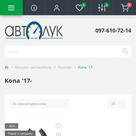
0
0
0
097-610-72-14
Каталог автомобілів
Hyundai
Kona '17-
Kona '17-
-36%
Лідер з продажу