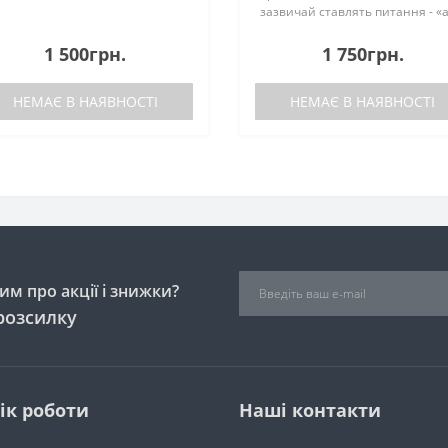
зазвичай ставлять питання - «
чи підійдуть на модельний ряд 
2017 року випуску?», «Який
1 500грн.
1 750грн.
матеріал використаний?», «Як
вза..
НЕМАЄ В НАЯВНОСТІ
НЕМАЄ В НАЯВНОСТІ
м про акції і знижки?
розсилку
ік роботи
Наші контакти