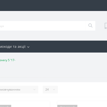
мокоди та акції
overy 5 '17-