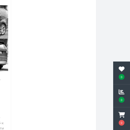
0
r
0
0
4-х
0
нти