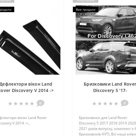
лярний
Популярний
продали
Вже продали
Дефлектори вікон Land
Бризковики Land Rove
Rover Discovery V 2014 ->
Discovery 5 '17-
0
0
флектори вікон Land Rover
Бризковики для Land Rover
covery V 2014 ->..
Discovery 5 2017 2018 2019 202
2021 років випуску, комплект з 
бризковиків AVTL Всі наші кліє