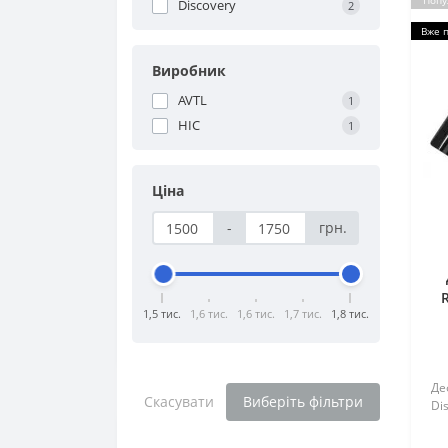
Попу
Discovery
2
Вже 
Виробник
AVTL
1
HIC
1
Ціна
-
грн.
1,5 тис.
1,6 тис.
1,6 тис.
1,7 тис.
1,8 тис.
Де
Скасувати
Виберіть фільтри
Dis