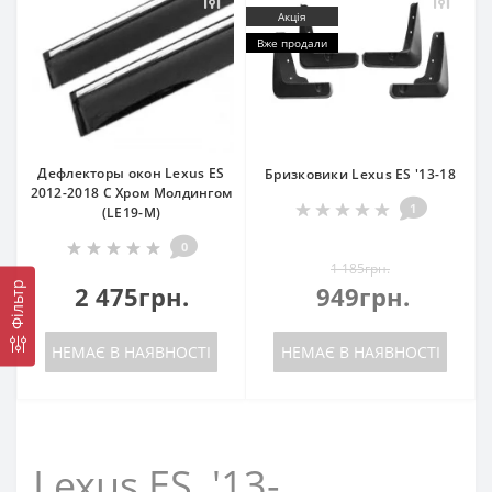
Акція
Вже продали
Дефлекторы окон Lexus ES
Бризковики Lexus ES '13-18
2012-2018 С Хром Молдингом
1
(LE19-M)
0
1 185грн.
Фільтр
2 475грн.
949грн.
НЕМАЄ В НАЯВНОСТІ
НЕМАЄ В НАЯВНОСТІ
Lexus ES '13-