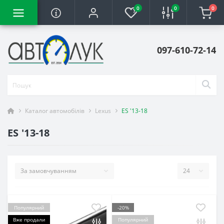
0
0
0
097-610-72-14
Каталог автомобілів
Lexus
ES '13-18
ES '13-18
Популярний
-20%
Вже продали
Популярний