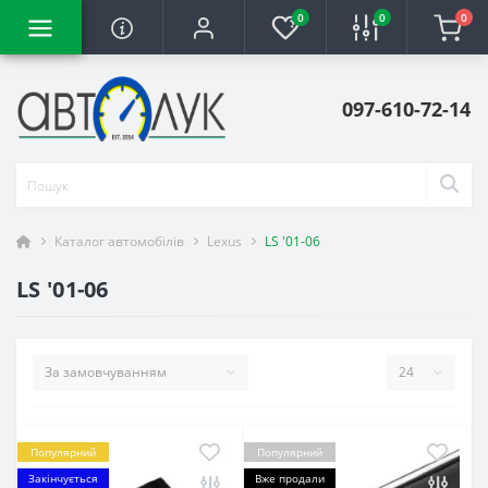
0
0
0
097-610-72-14
Каталог автомобілів
Lexus
LS '01-06
LS '01-06
Популярний
Популярний
Закінчується
Вже продали