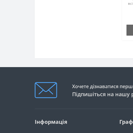
вс
дз
☎ 
30
Хочете дізнаватися перши
Підпишіться на нашу 
Інформація
Граф