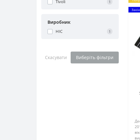
Попу
Tivoli
1
Закін
Виробник
HIC
1
Скасувати
Виберіть фільтри
Де
20
вік
ви