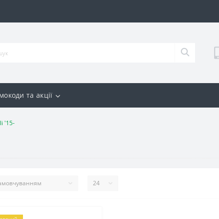
мокоди та акції
li '15-