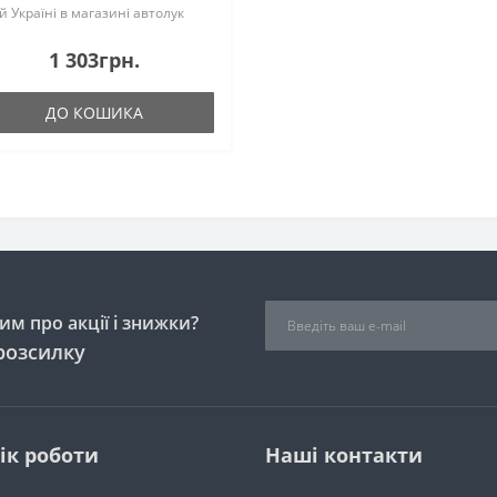
ій Україні в магазині автолук
вони зараз ☎ 097-610-72-14 |
093-610-72-41 Код товару
1 303грн.
274100 ✅ В наявності ➞..
ДО КОШИКА
м про акції і знижки?
розсилку
ік роботи
Наші контакти