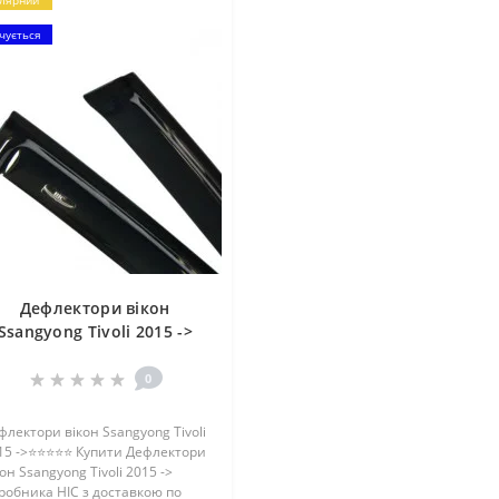
лярний
чується
Дефлектори вікон
Ssangyong Tivoli 2015 ->
0
флектори вікон Ssangyong Tivoli
15 ->⭐⭐⭐⭐⭐ Купити Дефлектори
он Ssangyong Tivoli 2015 ->
робника HIC з доставкою по