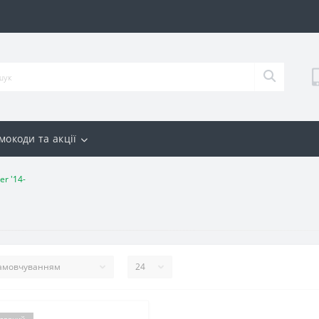
мокоди та акції
er '14-