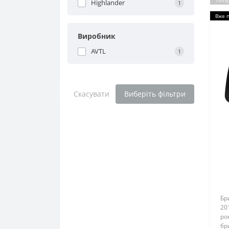
Попу
Highlander
1
Вже 
Виробник
AVTL
1
Скасувати
Виберіть фільтри
Бр
20
рок
бр