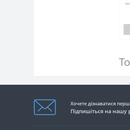
за
чи
20
ма
To
Хочете дізнаватися перши
Підпишіться на нашу 