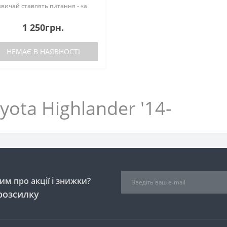
звичай ставлять питання - «а
 підійдуть на модельний ряд з
14 року випуску?», «Який
1 250грн.
теріал використаний?», «Як вз..
НЕМАЄ В НАЯВНОСТІ
yota Highlander '14-
м про акції і знижки?
розсилку