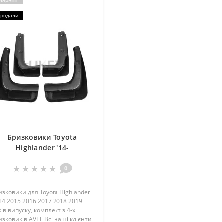
лярний
продали
Бризковики Toyota
Highlander '14-
0
изковики для Toyota Highlander
14 2015 2016 2017 2018 2019
ів випуску, комплект з 4-х
изковиків AVTL Всі наші клієнти