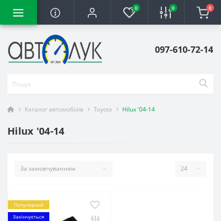
0
0
0
097-610-72-14
Каталог автомобілів
Toyota
Hilux '04-14
Hilux '04-14
Популярний
Закінчується