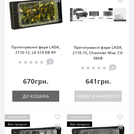
Протитуманні фари LADA,
Протитуманні фари LADA,
2110-12, LA 519 DB-RY
2110-15, Chevrolet Niva, CV-
084B
0
0
670грн.
641грн.
ДО КОШИКА
НЕМАЄ В НАЯВНОСТІ
Популярний
Популярний
Вже продали
Вже продали