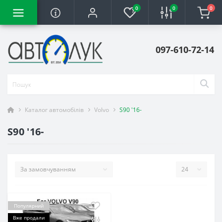
0
0
0
097-610-72-14
Каталог автомобілів
Volvo
S90 '16-
S90 '16-
Популярний
Вже продали