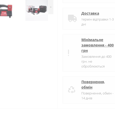
>
Доставка
термін відправки 1-3
дні
Мінімальне
замовлення - 400
грн
Замовлення до 400
грн. не
оброблюються
Повернення,
обмін
Повернення, обмін -
14 днів