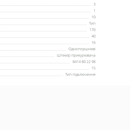
3
1
10
Тип
170
40
16
Однопоршневі
Штекер прикурювача
8414 80 22 98
15
Тип підключення