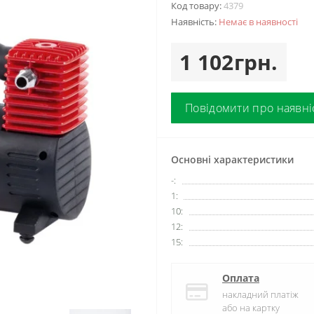
Код товару:
4379
Наявність:
Немає в наявності
1 102грн.
Повідомити про наявні
Основні характеристики
-:
1:
10:
12:
15:
Оплата
накладний платіж
або на картку