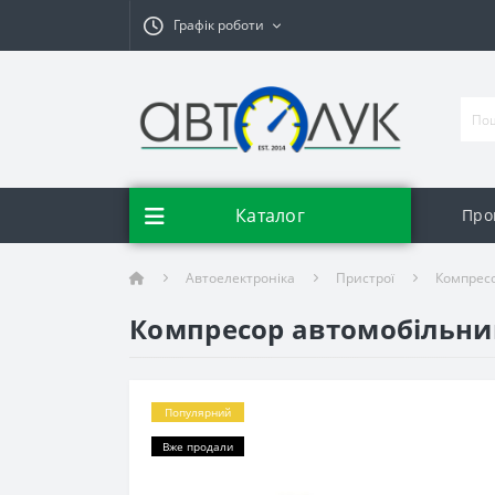
Графік роботи
Каталог
Про
Автоелектроніка
Пристрої
Компрес
Компресор автомобільний
Популярний
Вже продали