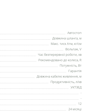
Автостоп
Довжина шланга, м
Макс. тиск Атм, кг/см
Вольтаж, V
Час безперервної роботи, хв
Рекомендовано до колеса, R
Потужність, Вт
Гарантія
Довжина кабелю живлення, м
Продуктивність, л/хв
УКТЗЕД
-
-
12
24 місяці