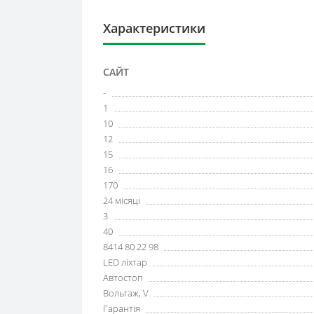
Характеристики
САЙТ
-
1
10
12
15
16
170
24 місяці
3
40
8414 80 22 98
LED ліхтар
Автостоп
Вольтаж, V
Гарантія