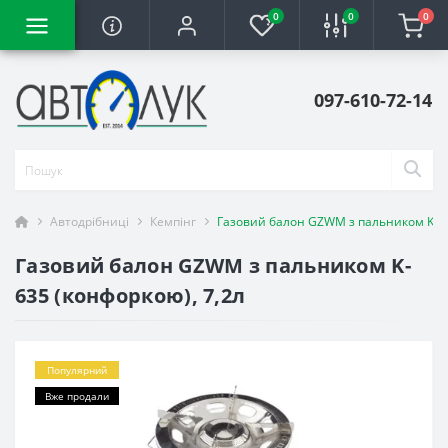
0
0
0
097-610-72-14
Автодрібниці
Кемпінг
Газовий балон GZWM з пальником K-63
Газовий балон GZWM з пальником K-
635 (конфоркою), 7,2л
Популярний
Вже продали