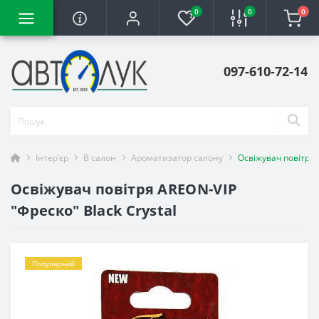
0
0
0
097-610-72-14
Інтер'єр
В салон
Ароматизатор салону
Освіжувач повітря 
Освіжувач повітря AREON-VIP
"Фреско" Black Crystal
Популярний