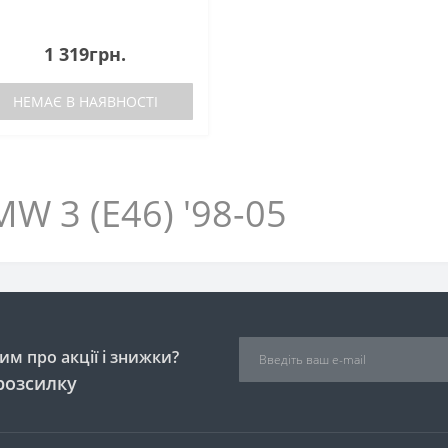
1 319грн.
НЕМАЄ В НАЯВНОСТІ
W 3 (E46) '98-05
м про акції і знижки?
розсилку