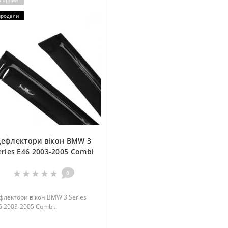
лярний
продали
ефлектори вікон BMW 3
eries E46 2003-2005 Combi
0
флектори вікон BMW 3 Series
6 2003-2005 Combi..