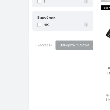
Попу
3
1
Вже 
Виробник
HIC
1
Скасувати
Виберіть фільтри
Д
S
Де
E4