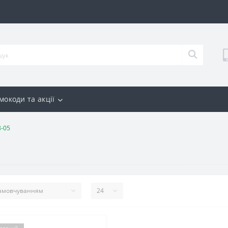
мокоди та акції
8-05