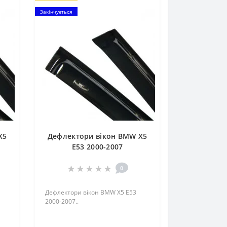
Закінчується
X5
Дефлектори вікон BMW X5
E53 2000-2007
0
Дефлектори вікон BMW X5 E53
2000-2007..