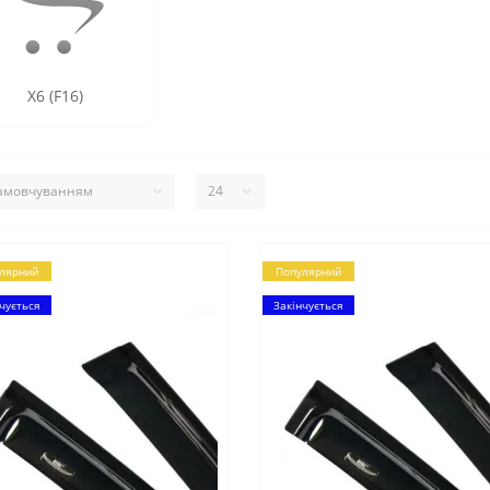
X6 (F16)
лярний
Популярний
чується
Закінчується