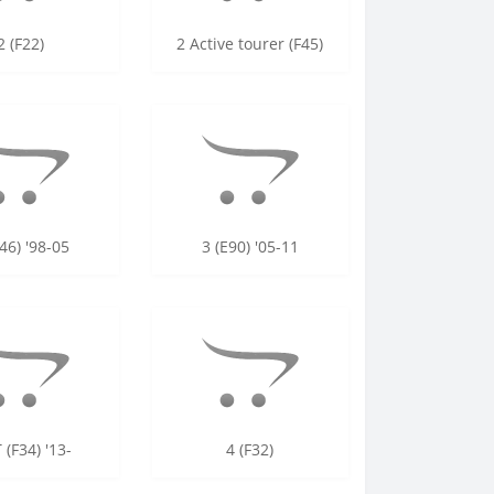
2 (F22)
2 Active tourer (F45)
46) '98-05
3 (E90) '05-11
 (F34) '13-
4 (F32)