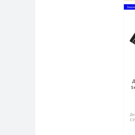
Закін
Д
S
Де
Е3