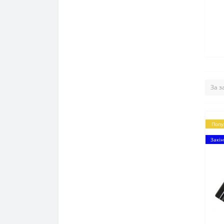
Попу
Закін