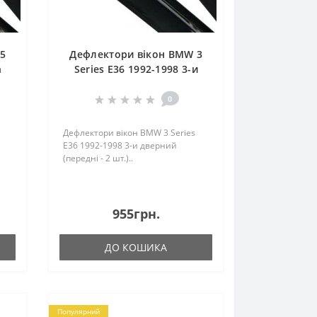
 5
Дефлектори вікон BMW 3
n
Series E36 1992-1998 3-и
дверний (передні - 2 шт.)
0
Дефлектори вікон BMW 3 Series
E36 1992-1998 3-и дверний
(передні - 2 шт.)..
955грн.
ДО КОШИКА
Популярний