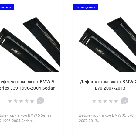
чується
Закінчується
ефлектори вікон BMW 5
Дефлектори вікон BMW 
eries Е39 1996-2004 Sedan
E70 2007-2013
0
0
флектори вікон BMW 5 Series
Дефлектори вікон BMW X5 E70
9 1996-2004 Sedan..
2007-2013..