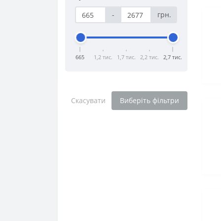
-
грн.
665
1,2 тис.
1,7 тис.
2,2 тис.
2,7 тис.
Скасувати
Виберіть фільтри