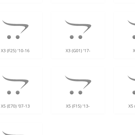
X3 (F25) '10-16
X3 (G01) '17-
X
X5 (E70) '07-13
X5 (F15) '13-
X5 