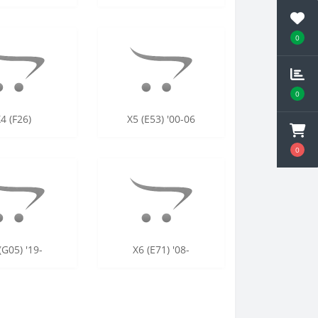
0
0
4 (F26)
X5 (E53) '00-06
0
(G05) '19-
X6 (E71) '08-