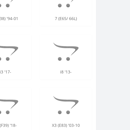
38) '94-01
7 (E65/ 66L)
i3 '17-
i8 '13-
(F39) '18-
X3 (E83) '03-10