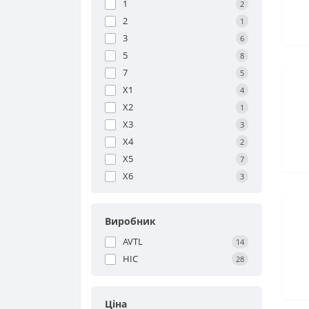
1
2
2
1
3
6
5
8
7
5
X1
4
X2
1
X3
3
X4
2
X5
7
X6
3
Виробник
AVTL
14
HIC
28
Ціна