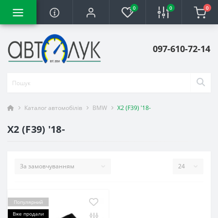
0
0
0
097-610-72-14
Каталог автомобілів
BMW
X2 (F39) '18-
X2 (F39) '18-
Популярний
Вже продали